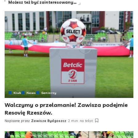
Możesz też być zainteresowany…
Klub
News
Seniorzy
Walczymy o przełamanie! Zawisza podejmie
Resovię Rzeszów.
Napisane przez
Zawisza Bydgoszcz
2 min. na tekst
Posted
by