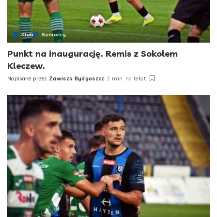
Klub
Seniorzy
Punkt na inaugurację. Remis z Sokołem
Kleczew.
Napisane przez
Zawisza Bydgoszcz
2 min. na tekst
Posted
by