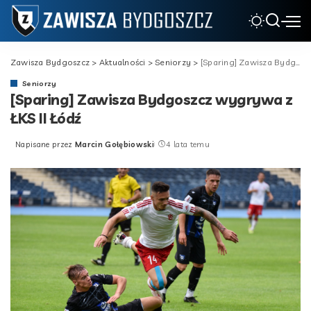
Zawisza Bydgoszcz
>
Aktualności
>
Seniorzy
>
[Sparing] Zawisza Bydgoszcz wygrywa z ŁKS II Łódź
Seniorzy
[Sparing] Zawisza Bydgoszcz wygrywa z
ŁKS II Łódź
Napisane przez
Marcin Gołębiowski
4 lata temu
Posted
by