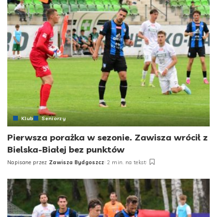
Klub
Seniorzy
Pierwsza porażka w sezonie. Zawisza wrócił z
Bielska-Białej bez punktów
Napisane przez
Zawisza Bydgoszcz
2 min. na tekst
Posted
by