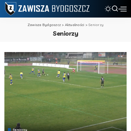
Zawisza Bydgoszcz
>
Aktualności
>
Seniorzy
Seniorzy
Seniorzy