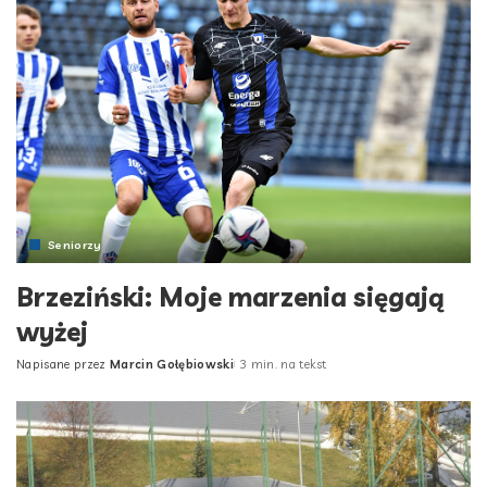
Seniorzy
Brzeziński: Moje marzenia sięgają
wyżej
Napisane przez
Marcin Gołębiowski
3 min. na tekst
Posted
by