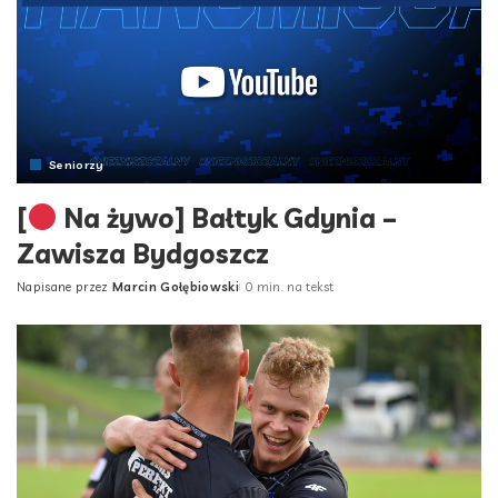
Seniorzy
[
Na żywo] Bałtyk Gdynia –
Zawisza Bydgoszcz
Napisane przez
Marcin Gołębiowski
0 min. na tekst
Posted
by