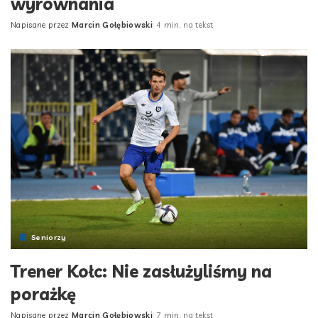
wyrównania
Napisane przez
Marcin Gołębiowski
4 min. na tekst
Posted
by
Seniorzy
Trener Kołc: Nie zasłużyliśmy na
porażkę
Napisane przez
Marcin Gołębiowski
7 min. na tekst