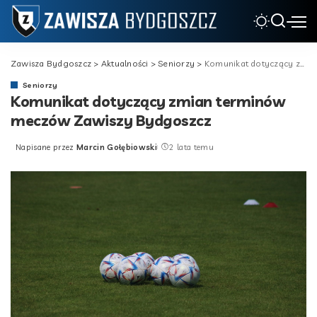
Zawisza Bydgoszcz
>
Aktualności
>
Seniorzy
>
Komunikat dotyczący zmian terminów meczów Zawiszy Bydgoszcz
Seniorzy
Komunikat dotyczący zmian terminów
meczów Zawiszy Bydgoszcz
Napisane przez
Marcin Gołębiowski
2 lata temu
Posted
by