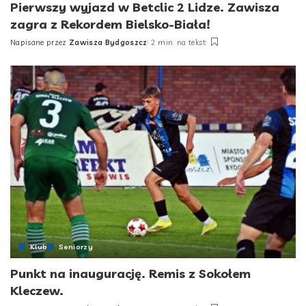
Pierwszy wyjazd w Betclic 2 Lidze. Zawisza
zagra z Rekordem Bielsko-Biała!
Napisane przez
Zawisza Bydgoszcz
2 min. na tekst
Posted
by
Klub
Seniorzy
Punkt na inaugurację. Remis z Sokołem
Kleczew.