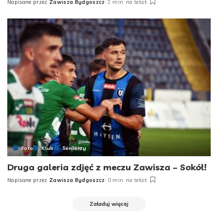
Napisane przez
Zawisza Bydgoszcz
2 min. na tekst
Posted
by
Foto
Klub
Seniorzy
Druga galeria zdjęć z meczu Zawisza – Sokół!
Napisane przez
Zawisza Bydgoszcz
0 min. na tekst
Posted
by
Załaduj więcej