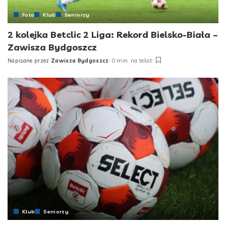
Foto
Klub
Seniorzy
2 kolejka Betclic 2 Liga: Rekord Bielsko-Biała –
Zawisza Bydgoszcz
Napisane przez
Zawisza Bydgoszcz
0 min. na tekst
Posted
by
Klub
Seniorzy