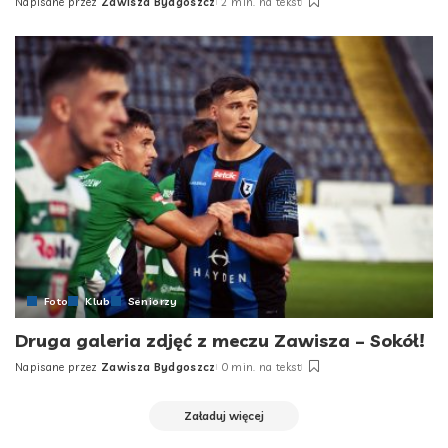
Napisane przez
Zawisza Bydgoszcz
2 min. na tekst
Posted
by
Foto
Klub
Seniorzy
Druga galeria zdjęć z meczu Zawisza – Sokół!
Napisane przez
Zawisza Bydgoszcz
0 min. na tekst
Posted
by
Załaduj więcej