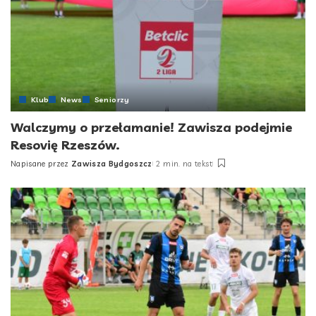
Klub
News
Seniorzy
Walczymy o przełamanie! Zawisza podejmie
Resovię Rzeszów.
Napisane przez
Zawisza Bydgoszcz
2 min. na tekst
Posted
by