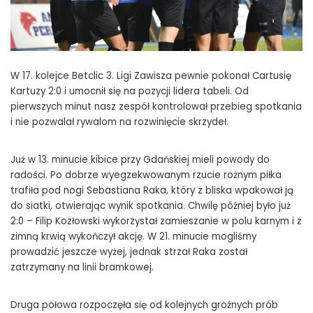
W 17. kolejce Betclic 3. Ligi Zawisza pewnie pokonał Cartusię
Kartuzy 2:0 i umocnił się na pozycji lidera tabeli. Od
pierwszych minut nasz zespół kontrolował przebieg spotkania
i nie pozwalał rywalom na rozwinięcie skrzydeł.
Już w 13. minucie kibice przy Gdańskiej mieli powody do
radości. Po dobrze wyegzekwowanym rzucie rożnym piłka
trafiła pod nogi Sebastiana Raka, który z bliska wpakował ją
do siatki, otwierając wynik spotkania. Chwilę później było już
2:0 – Filip Kozłowski wykorzystał zamieszanie w polu karnym i z
zimną krwią wykończył akcję. W 21. minucie mogliśmy
prowadzić jeszcze wyżej, jednak strzał Raka został
zatrzymany na linii bramkowej.
Druga połowa rozpoczęła się od kolejnych groźnych prób