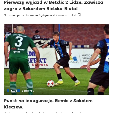
Pierwszy wyjazd w Betclic 2 Lidze. Zawisza
zagra z Rekordem Bielsko-Biała!
Napisane przez
Zawisza Bydgoszcz
2 min. na tekst
Posted
by
Klub
Seniorzy
Punkt na inaugurację. Remis z Sokołem
Kleczew.