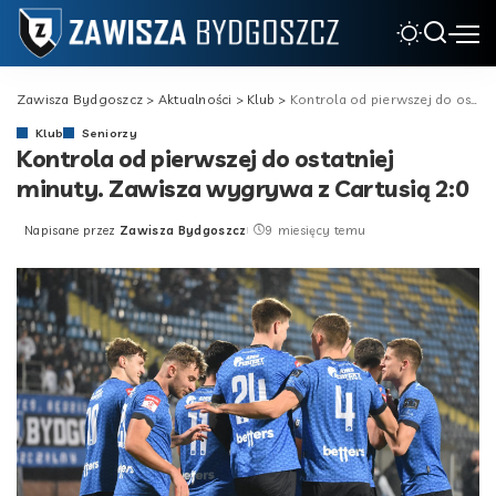
Zawisza Bydgoszcz
>
Aktualności
>
Klub
>
Kontrola od pierwszej do ostatniej minuty. Zawisza wygrywa z Cartusią 2:0
Klub
Seniorzy
Kontrola od pierwszej do ostatniej
minuty. Zawisza wygrywa z Cartusią 2:0
Napisane przez
Zawisza Bydgoszcz
9 miesięcy temu
Posted
by