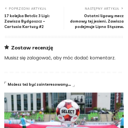
POPRZEDNI ARTYKUŁ
NASTĘPNY ARTYKUŁ
17 kolejka Betclic 3 Ligi:
Ostatni ligowy mecz
Zawisza Bydgoszcz –
domowy tej jesieni. Zawisza
Cartusia Kartuzy #2
podejmuje Lipno Stęszew.
Zostaw recenzję
Musisz się
zalogować
, aby móc dodać komentarz.
Możesz też być zainteresowany…