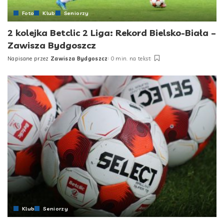
Foto
Klub
Seniorzy
2 kolejka Betclic 2 Liga: Rekord Bielsko-Biała –
Zawisza Bydgoszcz
Napisane przez
Zawisza Bydgoszcz
0 min. na tekst
Posted
by
Klub
Seniorzy