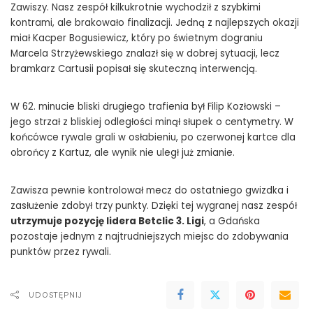
Zawiszy. Nasz zespół kilkukrotnie wychodził z szybkimi
kontrami, ale brakowało finalizacji. Jedną z najlepszych okazji
miał Kacper Bogusiewicz, który po świetnym dograniu
Marcela Strzyżewskiego znalazł się w dobrej sytuacji, lecz
bramkarz Cartusii popisał się skuteczną interwencją.
W 62. minucie bliski drugiego trafienia był Filip Kozłowski –
jego strzał z bliskiej odległości minął słupek o centymetry. W
końcówce rywale grali w osłabieniu, po czerwonej kartce dla
obrońcy z Kartuz, ale wynik nie uległ już zmianie.
Zawisza pewnie kontrolował mecz do ostatniego gwizdka i
zasłużenie zdobył trzy punkty. Dzięki tej wygranej nasz zespół
utrzymuje pozycję lidera Betclic 3. Ligi
, a Gdańska
pozostaje jednym z najtrudniejszych miejsc do zdobywania
punktów przez rywali.
UDOSTĘPNIJ