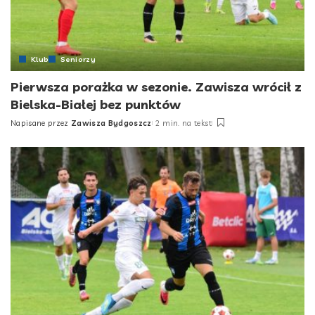
Klub
Seniorzy
Pierwsza porażka w sezonie. Zawisza wrócił z
Bielska-Białej bez punktów
Napisane przez
Zawisza Bydgoszcz
2 min. na tekst
Posted
by