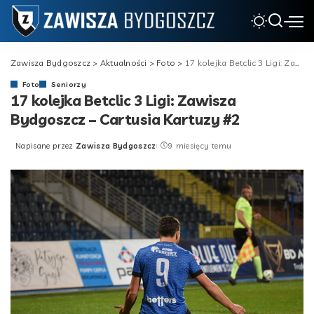
Zawisza Bydgoszcz
>
Aktualności
>
Foto
>
17 kolejka Betclic 3 Ligi: Zawisza Bydgoszcz – Cartusia Kartuzy #2
Foto
Seniorzy
17 kolejka Betclic 3 Ligi: Zawisza
Bydgoszcz – Cartusia Kartuzy #2
Napisane przez
Zawisza Bydgoszcz
9 miesięcy temu