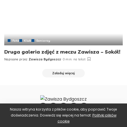
Foto
Klub
Seniorzy
Druga galeria zdjęć z meczu Zawisza – Sokół!
Napisane przez
Zawisza Bydgoszcz
0 min. na tekst
Załaduj więcej
Nasza witryna korzysta z plików cookie, aby poprawić Twoje
doświadczenia. Dowiedz się więcej na temat:
Polityki plików
cookie