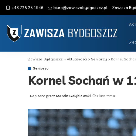
+48 725 25 1946
biuro@zawiszabydgoszcz.pl
Zawisza Bydg
AK
ZB
Zawisza Bydgoszcz
>
Aktualności
>
Seniorzy
>
Kornel Sochań
Seniorzy
Kornel Sochań w 11
Napisane przez
Marcin Gołębiowski
3 lata temu
Posted
by