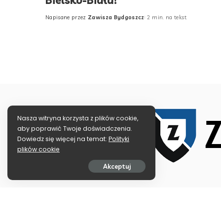
Bielsko-Biała!
Napisane przez
Zawisza Bydgoszcz
2 min. na tekst
Posted
by
Nasza witryna korzysta z plików cookie,
aby poprawić Twoje doświadczenia.
Dowiedz się więcej na temat:
Polityki
plików cookie
Akceptuj