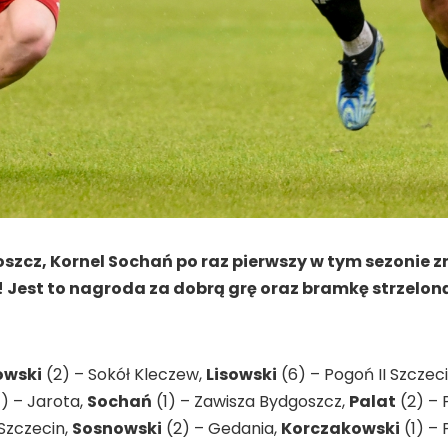
cz, Kornel Sochań po raz pierwszy w tym sezonie znalaz
 Jest to nagroda za dobrą grę oraz bramkę strzeloną
owski
(2) – Sokół Kleczew,
Lisowski
(6) – Pogoń II Szczec
1) – Jarota,
Sochań
(1) – Zawisza Bydgoszcz,
Palat
(2) – 
 Szczecin,
Sosnowski
(2) – Gedania,
Korczakowski
(1) – 