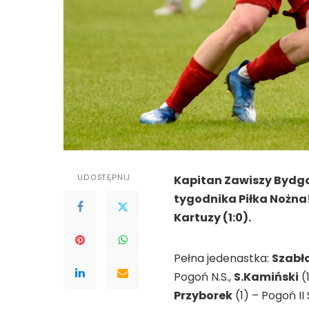
UDOSTĘPNIJ
Kapitan Zawiszy Bydgosz
tygodnika Piłka Nożna!
Kartuzy (1:0).
Pełna jedenastka:
Szabł
Pogoń N.S.,
S.Kamiński
(
Przyborek
(1) – Pogoń II