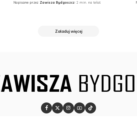
Napisane przez
Zawisza Bydgoszcz
2 min. na tekst
Posted
by
Załaduj więcej
©2025 ZAWISZA BYDGOSZCZ