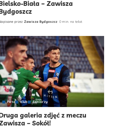
Bielsko-Biała – Zawisza
Bydgoszcz
Napisane przez
Zawisza Bydgoszcz
0 min. na tekst
Posted
by
Foto
Klub
Seniorzy
Druga galeria zdjęć z meczu
Zawisza – Sokół!