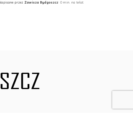
Napisane przez
Zawisza Bydgoszcz
0 min. na tekst
Posted
by