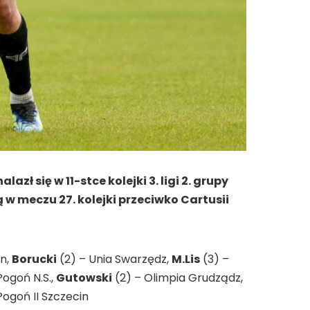
ł się w 11-stce kolejki 3. ligi 2. grupy
 w meczu 27. kolejki przeciwko Cartusii
in,
Borucki
(2) – Unia Swarzędz,
M.Lis
(3) –
Pogoń N.S.,
Gutowski
(2) – Olimpia Grudządz,
Pogoń II Szczecin