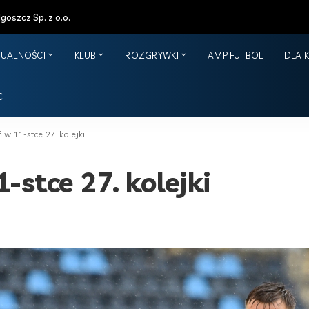
oszcz Sp. z o.o.
TUALNOŚCI
KLUB
ROZGRYWKI
AMP FUTBOL
DLA 
C
 w 11-stce 27. kolejki
-stce 27. kolejki