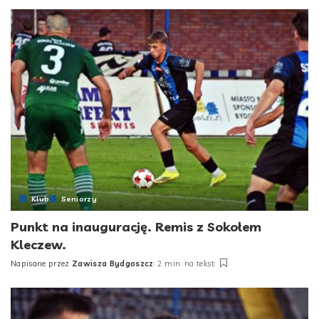
by
Klub
Seniorzy
Punkt na inaugurację. Remis z Sokołem
Kleczew.
Napisane przez
Zawisza Bydgoszcz
2 min. na tekst
Posted
by