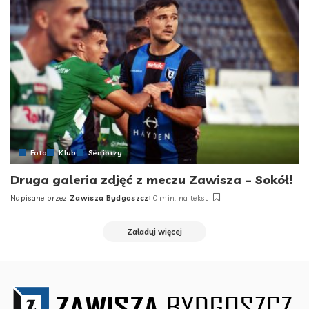
Foto
Klub
Seniorzy
Druga galeria zdjęć z meczu Zawisza – Sokół!
Napisane przez
Zawisza Bydgoszcz
0 min. na tekst
Posted
by
Załaduj więcej