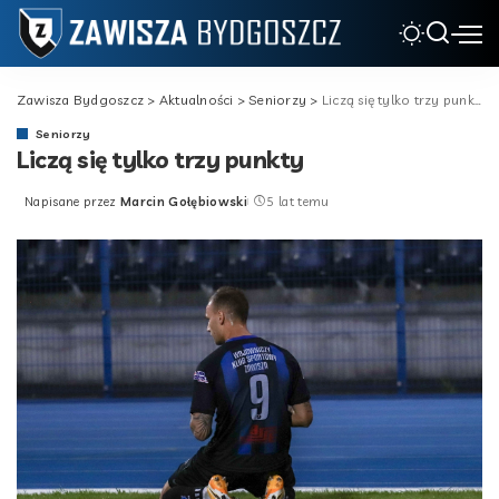
Zawisza Bydgoszcz
>
Aktualności
>
Seniorzy
>
Liczą się tylko trzy punkty
Seniorzy
Liczą się tylko trzy punkty
Napisane przez
Marcin Gołębiowski
5 lat temu
Posted
by