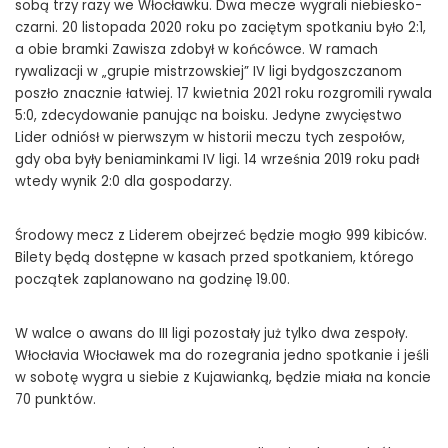
sobą trzy razy we Włocławku. Dwa mecze wygrali niebiesko-
czarni. 20 listopada 2020 roku po zaciętym spotkaniu było 2:1,
a obie bramki Zawisza zdobył w końcówce. W ramach
rywalizacji w „grupie mistrzowskiej” IV ligi bydgoszczanom
poszło znacznie łatwiej. 17 kwietnia 2021 roku rozgromili rywala
5:0, zdecydowanie panując na boisku. Jedyne zwycięstwo
Lider odniósł w pierwszym w historii meczu tych zespołów,
gdy oba były beniaminkami IV ligi. 14 września 2019 roku padł
wtedy wynik 2:0 dla gospodarzy.
Środowy mecz z Liderem obejrzeć będzie mogło 999 kibiców.
Bilety będą dostępne w kasach przed spotkaniem, którego
początek zaplanowano na godzinę 19.00.
W walce o awans do III ligi pozostały już tylko dwa zespoły.
Włocłavia Włocławek ma do rozegrania jedno spotkanie i jeśli
w sobotę wygra u siebie z Kujawianką, będzie miała na koncie
70 punktów.