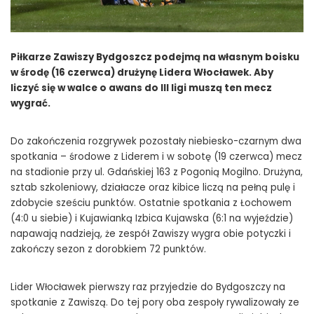
Piłkarze Zawiszy Bydgoszcz podejmą na własnym boisku
w środę (16 czerwca) drużynę Lidera Włocławek. Aby
liczyć się w walce o awans do III ligi muszą ten mecz
wygrać.
Do zakończenia rozgrywek pozostały niebiesko-czarnym dwa
spotkania – środowe z Liderem i w sobotę (19 czerwca) mecz
na stadionie przy ul. Gdańskiej 163 z Pogonią Mogilno. Drużyna,
sztab szkoleniowy, działacze oraz kibice liczą na pełną pulę i
zdobycie sześciu punktów. Ostatnie spotkania z Łochowem
(4:0 u siebie) i Kujawianką Izbica Kujawska (6:1 na wyjeździe)
napawają nadzieją, że zespół Zawiszy wygra obie potyczki i
zakończy sezon z dorobkiem 72 punktów.
Lider Włocławek pierwszy raz przyjedzie do Bydgoszczy na
spotkanie z Zawiszą. Do tej pory oba zespoły rywalizowały ze