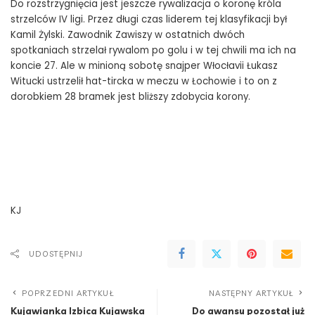
Do rozstrzygnięcia jest jeszcze rywalizacja o koronę króla
strzelców IV ligi. Przez długi czas liderem tej klasyfikacji był
Kamil Żylski. Zawodnik Zawiszy w ostatnich dwóch
spotkaniach strzelał rywalom po golu i w tej chwili ma ich na
koncie 27. Ale w minioną sobotę snajper Włocłavii Łukasz
Witucki ustrzelił hat-tircka w meczu w Łochowie i to on z
dorobkiem 28 bramek jest bliższy zdobycia korony.
KJ
UDOSTĘPNIJ
POPRZEDNI ARTYKUŁ
NASTĘPNY ARTYKUŁ
Kujawianka Izbica Kujawska
Do awansu pozostał już