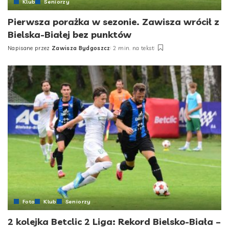
Klub
Seniorzy
Pierwsza porażka w sezonie. Zawisza wrócił z
Bielska-Białej bez punktów
Napisane przez
Zawisza Bydgoszcz
2 min. na tekst
Posted
by
Foto
Klub
Seniorzy
2 kolejka Betclic 2 Liga: Rekord Bielsko-Biała –