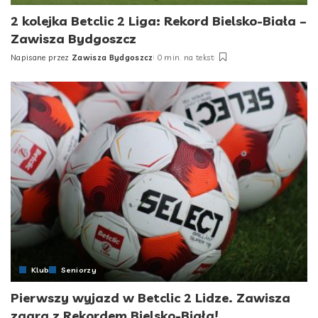
2 kolejka Betclic 2 Liga: Rekord Bielsko-Biała –
Zawisza Bydgoszcz
Napisane przez
Zawisza Bydgoszcz
0 min. na tekst
Posted
by
Klub
Seniorzy
Pierwszy wyjazd w Betclic 2 Lidze. Zawisza
zagra z Rekordem Bielsko-Biała!