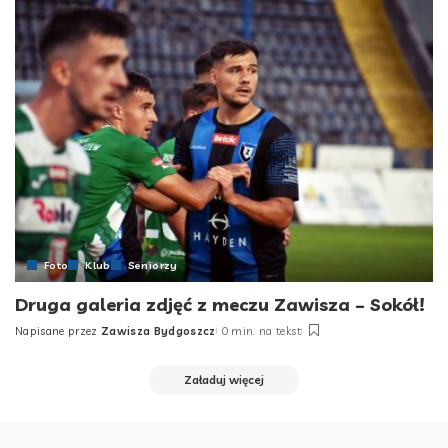
Foto
Klub
Seniorzy
Druga galeria zdjęć z meczu Zawisza – Sokół!
Napisane przez
Zawisza Bydgoszcz
0 min. na tekst
Posted
by
Załaduj więcej