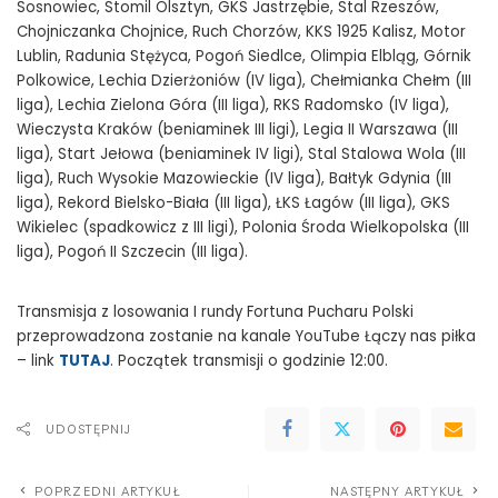
Sosnowiec, Stomil Olsztyn, GKS Jastrzębie, Stal Rzeszów,
Chojniczanka Chojnice, Ruch Chorzów, KKS 1925 Kalisz, Motor
Lublin, Radunia Stężyca, Pogoń Siedlce, Olimpia Elbląg, Górnik
Polkowice, Lechia Dzierżoniów (IV liga), Chełmianka Chełm (III
liga), Lechia Zielona Góra (III liga), RKS Radomsko (IV liga),
Wieczysta Kraków (beniaminek III ligi), Legia II Warszawa (III
liga), Start Jełowa (beniaminek IV ligi), Stal Stalowa Wola (III
liga), Ruch Wysokie Mazowieckie (IV liga), Bałtyk Gdynia (III
liga), Rekord Bielsko-Biała (III liga), ŁKS Łagów (III liga), GKS
Wikielec (spadkowicz z III ligi), Polonia Środa Wielkopolska (III
liga), Pogoń II Szczecin (III liga).
Transmisja z losowania I rundy Fortuna Pucharu Polski
przeprowadzona zostanie na kanale YouTube Łączy nas piłka
– link
TUTAJ
. Początek transmisji o godzinie 12:00.
UDOSTĘPNIJ
POPRZEDNI ARTYKUŁ
NASTĘPNY ARTYKUŁ