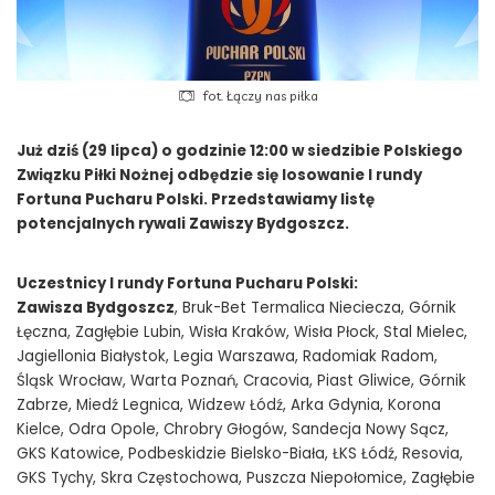
fot. Łączy nas piłka
Już dziś (29 lipca) o godzinie 12:00 w siedzibie Polskiego
Związku Piłki Nożnej odbędzie się losowanie I rundy
Fortuna Pucharu Polski. Przedstawiamy listę
potencjalnych rywali Zawiszy Bydgoszcz.
Uczestnicy I rundy Fortuna Pucharu Polski:
Zawisza Bydgoszcz
, Bruk-Bet Termalica Nieciecza, Górnik
Łęczna, Zagłębie Lubin, Wisła Kraków, Wisła Płock, Stal Mielec,
Jagiellonia Białystok, Legia Warszawa, Radomiak Radom,
Śląsk Wrocław, Warta Poznań, Cracovia, Piast Gliwice, Górnik
Zabrze, Miedź Legnica, Widzew Łódź, Arka Gdynia, Korona
Kielce, Odra Opole, Chrobry Głogów, Sandecja Nowy Sącz,
GKS Katowice, Podbeskidzie Bielsko-Biała, ŁKS Łódź, Resovia,
GKS Tychy, Skra Częstochowa, Puszcza Niepołomice, Zagłębie