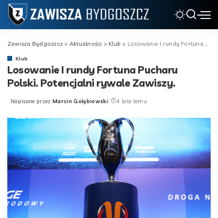
Zawisza Bydgoszcz
>
Aktualności
>
Klub
>
Losowanie I rundy Fortuna Pucharu Polski. Potencjalni rywale Zawiszy.
Klub
Losowanie I rundy Fortuna Pucharu
Polski. Potencjalni rywale Zawiszy.
Napisane przez
Marcin Gołębiowski
4 lata temu
Posted
by