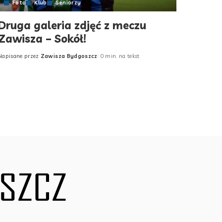
Foto
Klub
Seniorzy
Druga galeria zdjęć z meczu
Zawisza – Sokół!
Napisane przez
Zawisza Bydgoszcz
0 min. na tekst
Posted
by