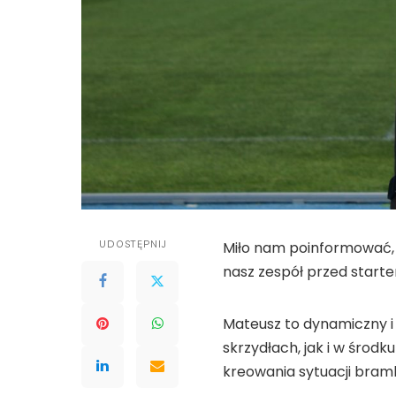
UDOSTĘPNIJ
Miło nam poinformować, 
nasz zespół przed start
Mateusz to dynamiczny i 
skrzydłach, jak i w środ
kreowania sytuacji bra