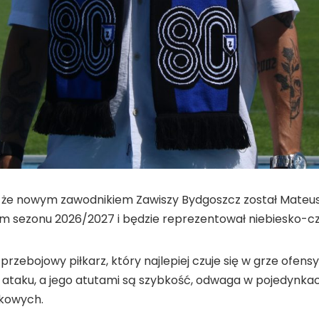
że nowym zawodnikiem Zawiszy Bydgoszcz został Mateusz S
em sezonu 2026/2027 i będzie reprezentował niebiesko-cz
przebojowy piłkarz, który najlepiej czuje się w grze of
ku ataku, a jego atutami są szybkość, odwaga w pojedynk
mkowych.