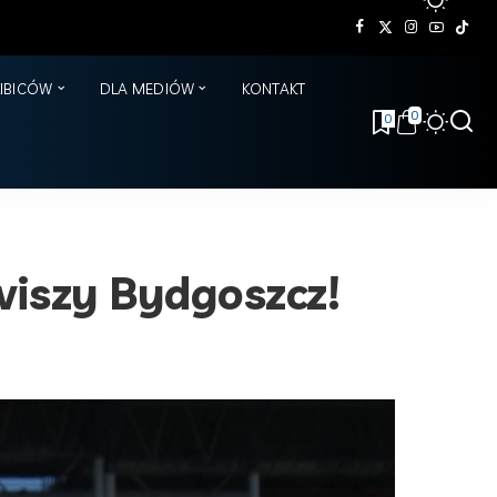
KIBICÓW
DLA MEDIÓW
KONTAKT
0
0
iszy Bydgoszcz!