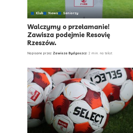
Klub
News
Seniorzy
Walczymy o przełamanie!
Zawisza podejmie Resovię
Rzeszów.
Napisane przez
Zawisza Bydgoszcz
2 min. na tekst
Posted
by