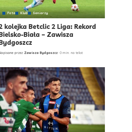
Foto
Klub
Seniorzy
2 kolejka Betclic 2 Liga: Rekord
Bielsko-Biała – Zawisza
Bydgoszcz
Napisane przez
Zawisza Bydgoszcz
0 min. na tekst
Posted
by