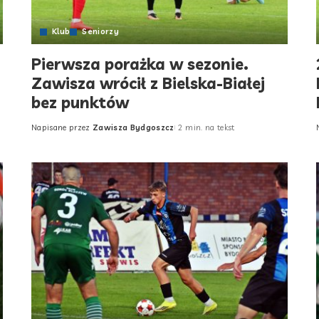
Klub
Seniorzy
Pierwsza porażka w sezonie.
Zawisza wrócił z Bielska-Białej
bez punktów
Napisane przez
Zawisza Bydgoszcz
2 min. na tekst
Posted
by