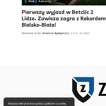
Klub
Seniorzy
Pierwszy wyjazd w Betclic 2
Lidze. Zawisza zagra z Rekordem
Bielsko-Biała!
Napisane przez
Zawisza Bydgoszcz
2 min. na tekst
Posted
by
Nasza witryna korzysta z plików cookie,