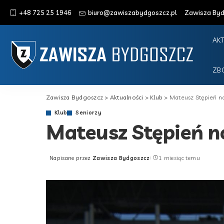
+48 725 25 1946
biuro@zawiszabydgoszcz.pl
Zawisza Bydg
AK
ZB
Zawisza Bydgoszcz
>
Aktualności
>
Klub
>
Mateusz Stępień 
Klub
Seniorzy
Mateusz Stępień 
Napisane przez
Zawisza Bydgoszcz
1 miesiąc temu
Posted
by