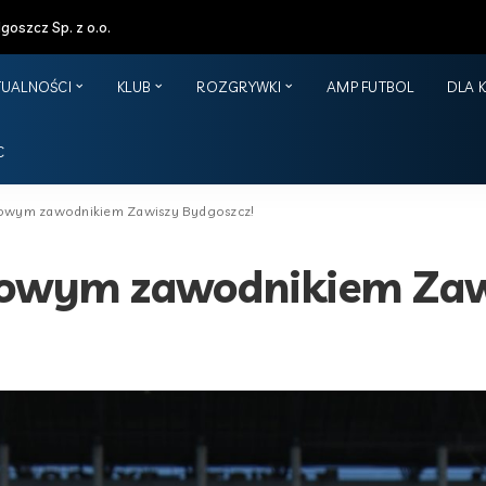
oszcz Sp. z o.o.
TUALNOŚCI
KLUB
ROZGRYWKI
AMP FUTBOL
DLA 
C
nowym zawodnikiem Zawiszy Bydgoszcz!
nowym zawodnikiem Zaw