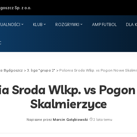
oszcz Sp. z o.o.
TUALNOŚCI
KLUB
ROZGRYWKI
AMP FUTBOL
DLA 
C
za Bydgoszcz
>
3. liga "grupa 2"
>
Polonia Sroda Wlkp. vs Pogon Nowe Skalm
ia Sroda Wlkp. vs Pogo
Skalmierzyce
Napisane przez
Marcin Gołębiowski
2 lata temu
Posted
by