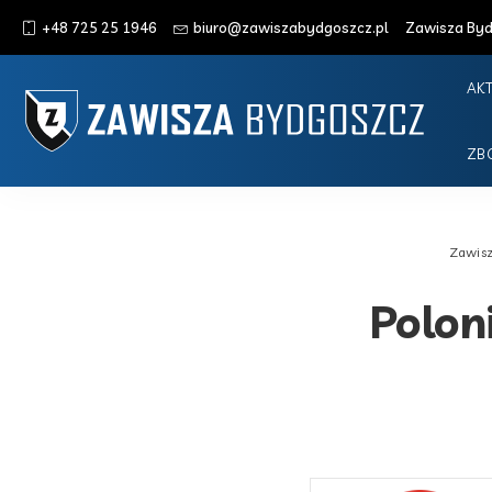
+48 725 25 1946
biuro@zawiszabydgoszcz.pl
Zawisza Bydg
AK
ZB
Zawis
Polon