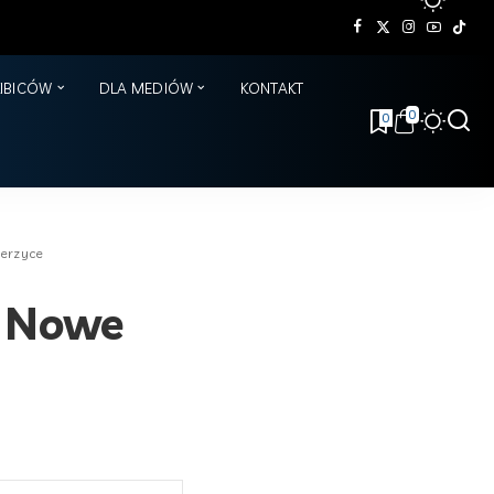
KIBICÓW
DLA MEDIÓW
KONTAKT
0
0
ierzyce
n Nowe