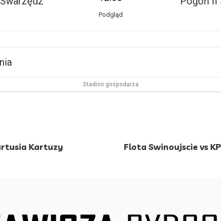
 Swarzędz
Pogoń II
Podgląd
nia
Stadion gospodarza
artusia Kartuzy
Flota Swinoujscie vs K