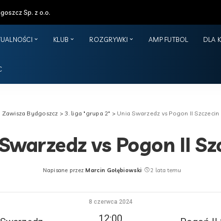
oszcz Sp. z o.o.
TUALNOŚCI
KLUB
ROZGRYWKI
AMP FUTBOL
DLA 
C
Zawisza Bydgoszcz
>
3. liga "grupa 2"
>
Unia Swarzedz vs Pogon II Szczecin
Swarzedz vs Pogon II Sz
Napisane przez
Marcin Gołębiowski
2 lata temu
Posted
by
8 czerwca 2024
12:00