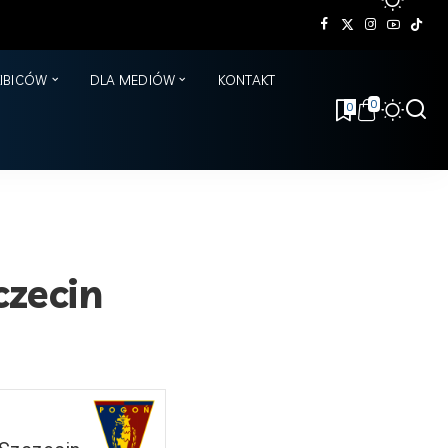
KIBICÓW
DLA MEDIÓW
KONTAKT
0
0
czecin