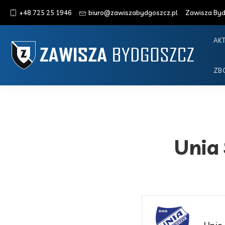
+48 725 25 1946
biuro@zawiszabydgoszcz.pl
Zawisza Bydg
AK
ZB
Unia 