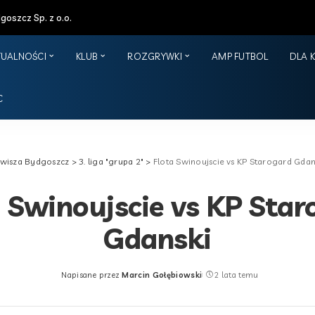
oszcz Sp. z o.o.
TUALNOŚCI
KLUB
ROZGRYWKI
AMP FUTBOL
DLA 
C
wisza Bydgoszcz
>
3. liga "grupa 2"
>
Flota Swinoujscie vs KP Starogard Gdan
a Swinoujscie vs KP Star
Gdanski
Napisane przez
Marcin Gołębiowski
2 lata temu
Posted
by