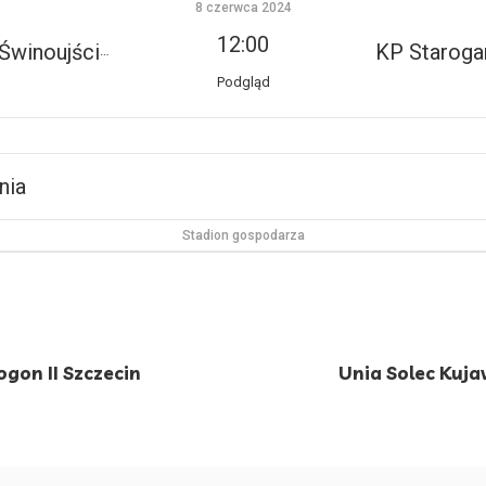
8 czerwca 2024
12:00
Świnoujście
KP Staroga
Podgląd
nia
Stadion gospodarza
gon II Szczecin
Unia Solec Kuj