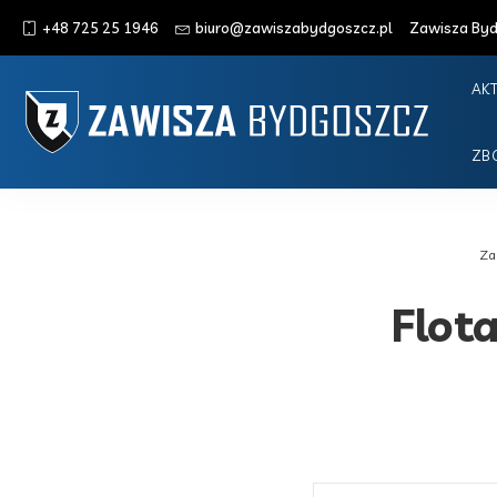
+48 725 25 1946
biuro@zawiszabydgoszcz.pl
Zawisza Bydg
AK
ZB
Za
Flot