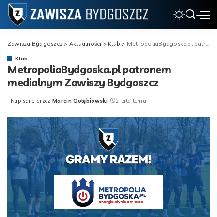
Zawisza Bydgoszcz
>
Aktualności
>
Klub
>
MetropoliaBydgoska.pl patronem medialnym Zawiszy Bydgoszcz
Klub
MetropoliaBydgoska.pl patronem
medialnym Zawiszy Bydgoszcz
Napisane przez
Marcin Gołębiowski
2 lata temu
Posted
by