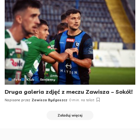
Foto
Klub
Seniorzy
Druga galeria zdjęć z meczu Zawisza – Sokół!
Napisane przez
Zawisza Bydgoszcz
0 min. na tekst
Posted
by
Załaduj więcej