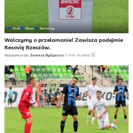
Klub
News
Seniorzy
Walczymy o przełamanie! Zawisza podejmie
Resovię Rzeszów.
Napisane przez
Zawisza Bydgoszcz
2 min. na tekst
Posted
by