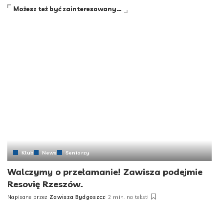
Możesz też być zainteresowany…
Klub
News
Seniorzy
Walczymy o przełamanie! Zawisza podejmie
Resovię Rzeszów.
Napisane przez
Zawisza Bydgoszcz
2 min. na tekst
Posted
by