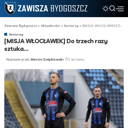
Zawisza Bydgoszcz
>
Aktualności
>
Seniorzy
>
[MISJA WŁOCŁAWEK] Do trzech razy sztuka…
Seniorzy
[MISJA WŁOCŁAWEK] Do trzech razy
sztuka…
Napisane przez
Marcin Gołębiowski
5 lat temu
Posted
by