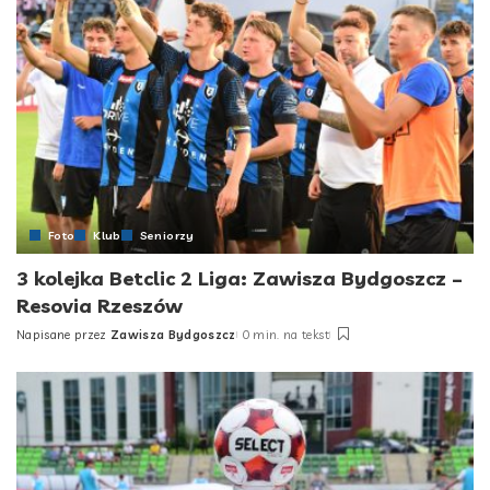
Foto
Klub
Seniorzy
3 kolejka Betclic 2 Liga: Zawisza Bydgoszcz –
Resovia Rzeszów
Napisane przez
Zawisza Bydgoszcz
0 min. na tekst
Posted
by