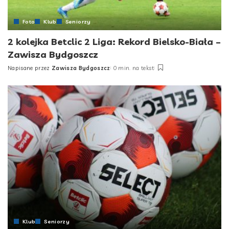
Foto
Klub
Seniorzy
2 kolejka Betclic 2 Liga: Rekord Bielsko-Biała –
Zawisza Bydgoszcz
Napisane przez
Zawisza Bydgoszcz
0 min. na tekst
Posted
by
Klub
Seniorzy