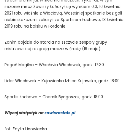
stracili bramki już w siedmiu meczach. Tylko raz w tym
sezonie mecz Zawiszy kończył się wynikiem 0:0, 10 kwietnia
2021 roku właśnie z Włocłavią. Wcześniej spotkanie bez goli
niebiesko-czarni zaliczyli ze Sportisem Łochowo, 13 kwietnia
2019 roku na boisku w Fordonie.
Zanim dojdzie do starcia na szczycie zespoły grupy
mistrzowskiej rozgrają mecze w środę (19 maja):
Pogoń Mogilno – Włocłavia Włocławek, godz. 17:30
Lider Włocławek – Kujawianka Izbica Kujawska, godz. 18:00
Sportis Łochowo – Chemik Bydgoszcz, godz. 18:00
Więcej statystyk na
zawiszastats.pl
fot. Edyta Linowiecka