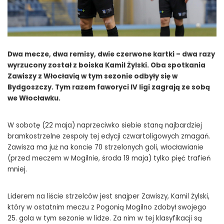
Dwa mecze, dwa remisy, dwie czerwone kartki – dwa razy
wyrzucony został z boiska Kamil Żylski. Oba spotkania
Zawiszy z Włocłavią w tym sezonie odbyły się w
Bydgoszczy. Tym razem faworyci IV ligi zagrają ze sobą
we Włocławku.
W sobotę (22 maja) naprzeciwko siebie staną najbardziej
bramkostrzelne zespoły tej edycji czwartoligowych zmagań.
Zawisza ma już na koncie 70 strzelonych goli, włocławianie
(przed meczem w Mogilnie, środa 19 maja) tylko pięć trafień
mniej.
Liderem na liście strzelców jest snajper Zawiszy, Kamil Żylski,
który w ostatnim meczu z Pogonią Mogilno zdobył swojego
25. gola w tym sezonie w lidze. Za nim w tej klasyfikacji są