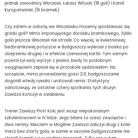
jednak zawodnicy Włocłavii, Łukasz Witucki (18 goli) i Kamil
Kuropatwiński (16 bramek).
Czy zatem w sobotę we Włocławku możemy spodziewać się
gradu goli? Mimo imponującego dorobku bramkowego, Żylski
gola jeszcze Włocłavii nie strzelił. Co więcej, w kwietniowej,
bezbramkowej potyczce w Bydgoszczy wyleciał z boiska po
obejrzeniu drugiej i w efekcie czerwonej kartki. Tym samym
powtórzył swój wyczyn z jesieni, kiedy to podobnym
osiągnięciem zapisał się w protokole sędziowskim. Na
szczęście, mimo prowadzenia gości 2:0, bydgoszczanie
dogonili wtedy rywala i uratowali remis. Statystycy
odnotowują, że ostatnie cztery spotkania tych drużyn
Zawisza kończył w osłabieniu.
Trener Zawiszy Piotr Kołc jest wciąż niepokonanym
szkoleniowcem w IV lidze. Jego bilans to sześć zwycięstw i
dwa remisy. Meczem w Mogilnie Zawisza zaliczył drugi z kolei
mecz bez starty gola, w sumie w sezonie bydgoszczanie nie