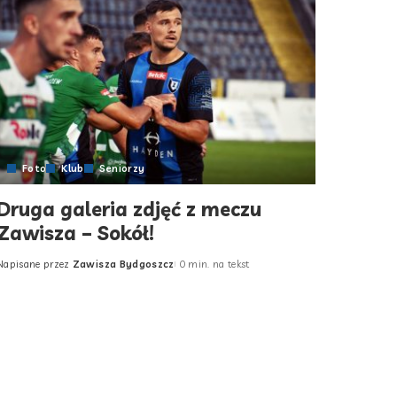
Foto
Klub
Seniorzy
Druga galeria zdjęć z meczu
Zawisza – Sokół!
Napisane przez
Zawisza Bydgoszcz
0 min. na tekst
Posted
by