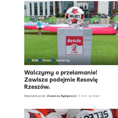
Klub
News
Seniorzy
Walczymy o przełamanie!
Zawisza podejmie Resovię
Rzeszów.
Napisane przez
Zawisza Bydgoszcz
2 min. na tekst
Posted
by