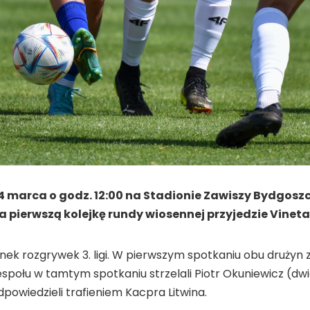
. 4 marca o godz. 12:00 na Stadionie Zawiszy Bydgos
na pierwszą kolejkę rundy wiosennej przyjedzie Vineta
inek rozgrywek 3. ligi. W pierwszym spotkaniu obu druży
zespołu w tamtym spotkaniu strzelali Piotr Okuniewicz (dwi
owiedzieli trafieniem Kacpra Litwina.