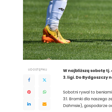
UDOSTĘPNIJ
W najbliższą sobotę tj
3. ligi. Do Bydgoszczy 
Sobotni rywal to beniam
3:1. Bramki dla naszego 
Dahmsie), gospodarze odp