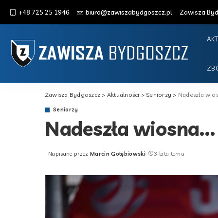
+48 725 25 1946
biuro@zawiszabydgoszcz.pl
Zawisza Bydg
AK
ZB
Zawisza Bydgoszcz
>
Aktualności
>
Seniorzy
>
Nadeszła wio
Seniorzy
Nadeszła wiosna…
Napisane przez
Marcin Gołębiowski
3 lata temu
Posted
by