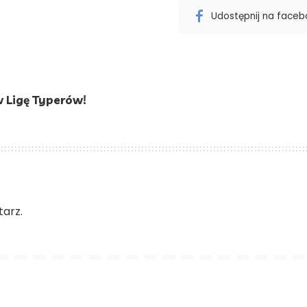
Udostępnij na face
 Ligę Typerów!
arz.