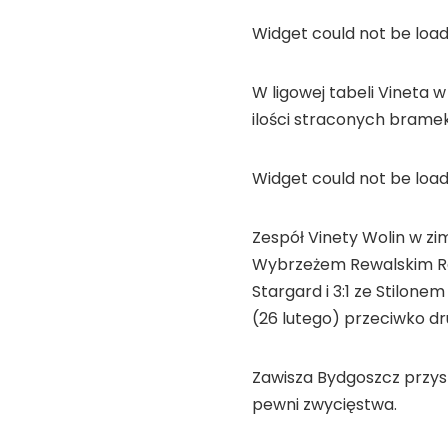
Widget could not be load
W ligowej tabeli Vineta 
ilości straconych bramek
Widget could not be load
Zespół Vinety Wolin w z
Wybrzeżem Rewalskim Rewa
Stargard i 3:1 ze Stilon
(26 lutego) przeciwko dru
Zawisza Bydgoszcz przyst
pewni zwycięstwa.