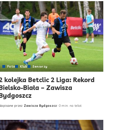
Foto
Klub
Seniorzy
2 kolejka Betclic 2 Liga: Rekord
Bielsko-Biała – Zawisza
Bydgoszcz
Napisane przez
Zawisza Bydgoszcz
0 min. na tekst
Posted
by