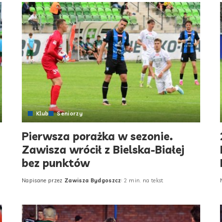
Klub
Seniorzy
Pierwsza porażka w sezonie.
Zawisza wrócił z Bielska-Białej
bez punktów
Napisane przez
Zawisza Bydgoszcz
2 min. na tekst
Posted
by