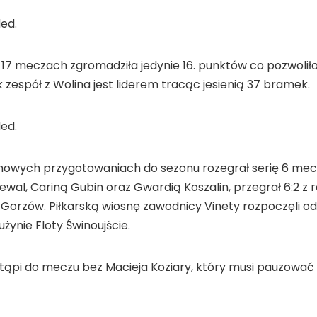
ed.
w 17 meczach zgromadziła jedynie 16. punktów co pozwoliło 
 zespół z Wolina jest liderem tracąc jesienią 37 bramek.
ed.
imowych przygotowaniach do sezonu rozegrał serię 6 mecz
l, Cariną Gubin oraz Gwardią Koszalin, przegrał 6:2 z re
em Gorzów. Piłkarską wiosnę zawodnicy Vinety rozpoczęli 
żynie Floty Świnoujście.
ąpi do meczu bez Macieja Koziary, który musi pauzować z