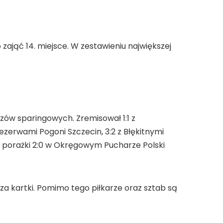
zająć 14. miejsce. W zestawieniu największej
ów sparingowych. Zremisował 1:1 z
zerwami Pogoni Szczecin, 3:2 z Błękitnymi
od porażki 2:0 w Okręgowym Pucharze Polski
a kartki. Pomimo tego piłkarze oraz sztab są