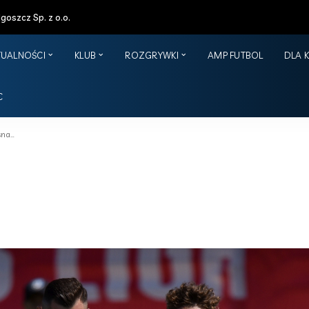
oszcz Sp. z o.o.
TUALNOŚCI
KLUB
ROZGRYWKI
AMP FUTBOL
DLA 
C
sna…