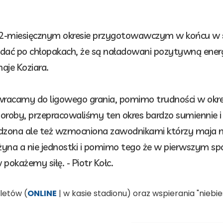
 2-miesięcznym okresie przygotowawczym w końcu w 
idać po chłopakach, że są naładowani pozytywną energi
aje Koziara.
ę wracamy do ligowego grania, pomimo trudności w ok
oroby, przepracowaliśmy ten okres bardzo sumiennie i 
zona ale też wzmocniona zawodnikami którzy maja na
rużyna a nie jednostki i pomimo tego że w pierwszym s
okażemy siłę. - Piotr Kołc.
letów (
ONLINE
| w kasie stadionu) oraz wspierania "nieb