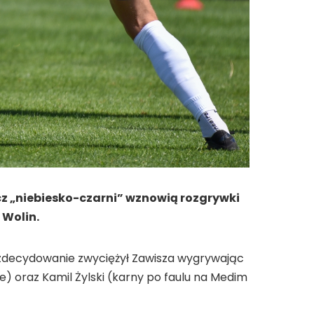
zcz „niebiesko-czarni” wznowią rozgrywki
 Wolin.
n zdecydowanie zwyciężył Zawisza wygrywając
e) oraz Kamil Żylski (karny po faulu na Medim