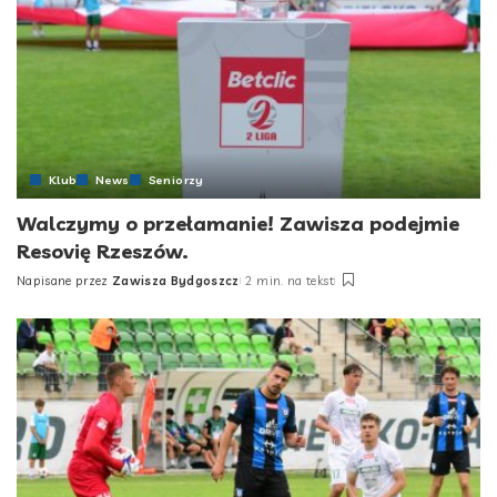
Klub
News
Seniorzy
Walczymy o przełamanie! Zawisza podejmie
Resovię Rzeszów.
Napisane przez
Zawisza Bydgoszcz
2 min. na tekst
Posted
by