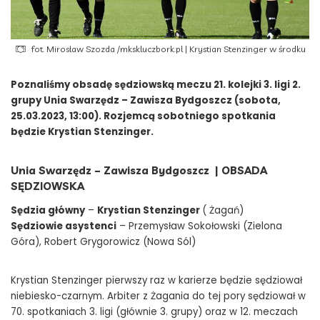
fot. Mirosław Szozda /mkskluczbork.pl | Krystian Stenzinger w środku
Poznaliśmy obsadę sędziowską meczu 21. kolejki 3. ligi 2.
grupy Unia Swarzędz – Zawisza Bydgoszcz (sobota,
25.03.2023, 13:00). Rozjemcą sobotniego spotkania
będzie Krystian Stenzinger.
Unia Swarzędz – Zawisza Bydgoszcz | OBSADA
SĘDZIOWSKA
Sędzia główny
–
Krystian Stenzinger
( Żagań)
Sędziowie asystenci
– Przemysław Sokołowski (Zielona
Góra), Robert Grygorowicz (Nowa Sól)
Krystian Stenzinger pierwszy raz w karierze będzie sędziował
niebiesko-czarnym. Arbiter z Żagania do tej pory sędziował w
70. spotkaniach 3. ligi (głównie 3. grupy) oraz w 12. meczach