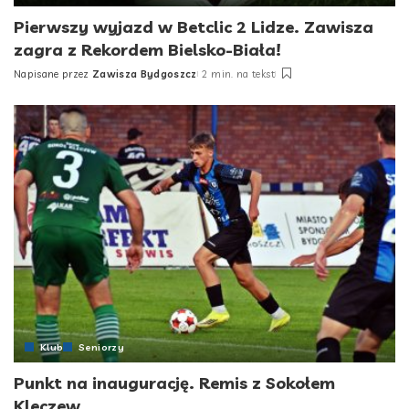
Pierwszy wyjazd w Betclic 2 Lidze. Zawisza
zagra z Rekordem Bielsko-Biała!
Napisane przez
Zawisza Bydgoszcz
2 min. na tekst
Posted
by
Klub
Seniorzy
Punkt na inaugurację. Remis z Sokołem
Kleczew.