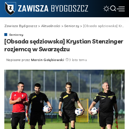
Zawisza Bydgoszcz
>
Aktualności
>
Seniorzy
>
[Obsada sędziowska] Krystian Stenzinger rozjemcą w Swarzędzu
Seniorzy
[Obsada sędziowska] Krystian Stenzinger
rozjemcą w Swarzędzu
Napisane przez
Marcin Gołębiowski
3 lata temu
Posted
by