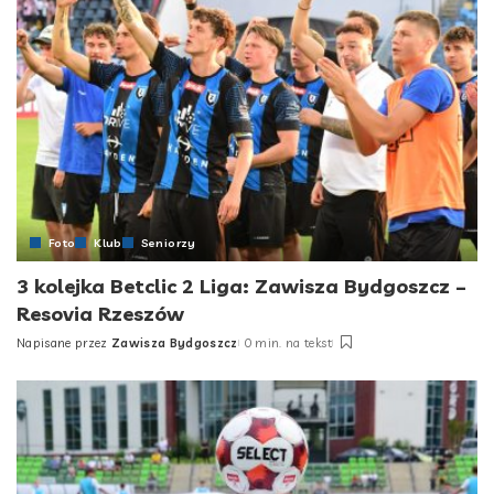
Foto
Klub
Seniorzy
3 kolejka Betclic 2 Liga: Zawisza Bydgoszcz –
Resovia Rzeszów
Napisane przez
Zawisza Bydgoszcz
0 min. na tekst
Posted
by