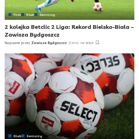
Foto
Klub
Seniorzy
2 kolejka Betclic 2 Liga: Rekord Bielsko-Biała –
Zawisza Bydgoszcz
Napisane przez
Zawisza Bydgoszcz
0 min. na tekst
Posted
by
Klub
Seniorzy