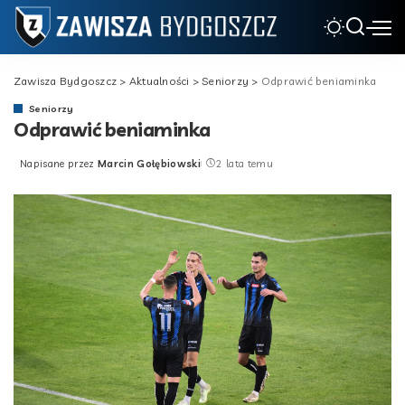
Zawisza Bydgoszcz
>
Aktualności
>
Seniorzy
>
Odprawić beniaminka
Seniorzy
Odprawić beniaminka
Napisane przez
Marcin Gołębiowski
2 lata temu
Posted
by