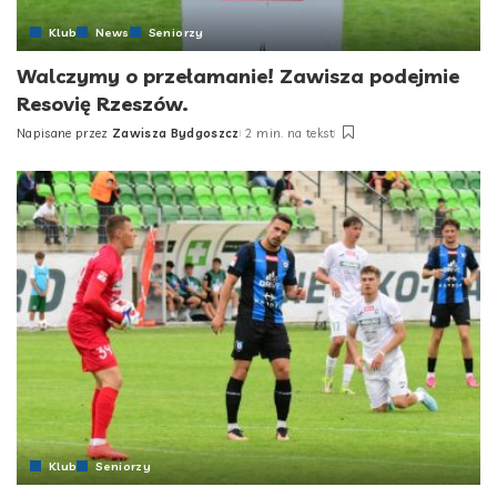
Klub
News
Seniorzy
Walczymy o przełamanie! Zawisza podejmie
Resovię Rzeszów.
Napisane przez
Zawisza Bydgoszcz
2 min. na tekst
Posted
by
Klub
Seniorzy