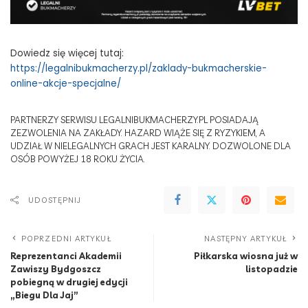
Dowiedz się więcej tutaj:
https://legalnibukmacherzy.pl/zaklady-bukmacherskie-
online-akcje-specjalne/
PARTNERZY SERWISU LEGALNIBUKMACHERZY.PL POSIADAJĄ
ZEZWOLENIA NA ZAKŁADY. HAZARD WIĄŻE SIĘ Z RYZYKIEM, A
UDZIAŁ W NIELEGALNYCH GRACH JEST KARALNY. DOZWOLONE DLA
OSÓB POWYŻEJ 18 ROKU ŻYCIA.
UDOSTĘPNIJ
POPRZEDNI ARTYKUŁ
NASTĘPNY ARTYKUŁ
Reprezentanci Akademii
Piłkarska wiosna już w
Zawiszy Bydgoszcz
listopadzie
pobiegną w drugiej edycji
„Biegu Dla Jaj”