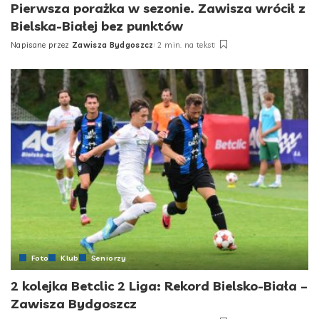
Pierwsza porażka w sezonie. Zawisza wrócił z
Bielska-Białej bez punktów
Napisane przez
Zawisza Bydgoszcz
2 min. na tekst
Posted
by
Foto
Klub
Seniorzy
2 kolejka Betclic 2 Liga: Rekord Bielsko-Biała –
Zawisza Bydgoszcz