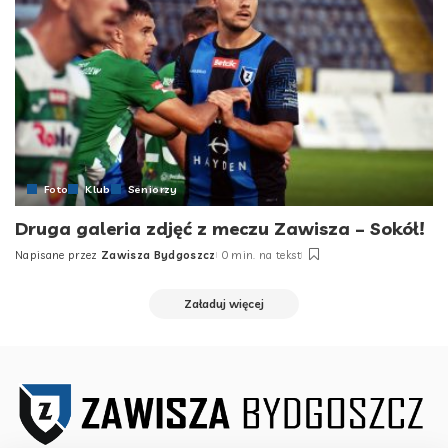
Foto
Klub
Seniorzy
Druga galeria zdjęć z meczu Zawisza – Sokół!
Napisane przez
Zawisza Bydgoszcz
0 min. na tekst
Posted
by
Załaduj więcej