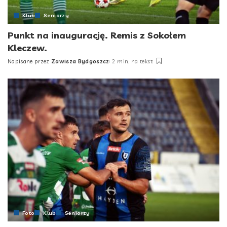
Klub
Seniorzy
Punkt na inaugurację. Remis z Sokołem
Kleczew.
Napisane przez
Zawisza Bydgoszcz
2 min. na tekst
Posted
by
Foto
Klub
Seniorzy