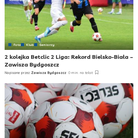
Foto
Klub
Seniorzy
2 kolejka Betclic 2 Liga: Rekord Bielsko-Biała –
Zawisza Bydgoszcz
Napisane przez
Zawisza Bydgoszcz
0 min. na tekst
Posted
by