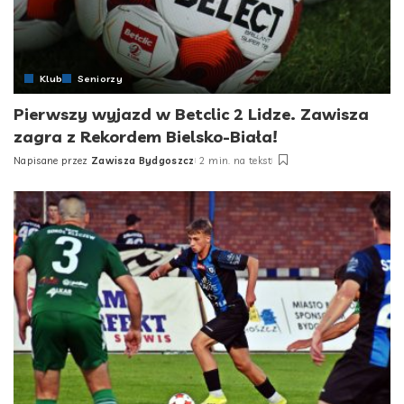
Klub
Seniorzy
Pierwszy wyjazd w Betclic 2 Lidze. Zawisza
zagra z Rekordem Bielsko-Biała!
Napisane przez
Zawisza Bydgoszcz
2 min. na tekst
Posted
by