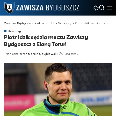
Zawisza Bydgoszcz
>
Aktualności
>
Seniorzy
>
Piotr Idzik sędzią meczu Zawiszy Bydgoszcz z Elaną Toruń
Seniorzy
Piotr Idzik sędzią meczu Zawiszy
Bydgoszcz z Elaną Toruń
Napisane przez
Marcin Gołębiowski
2 lata temu
Posted
by