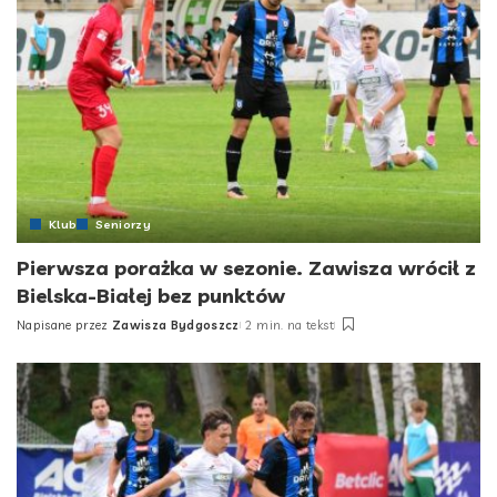
Klub
Seniorzy
Pierwsza porażka w sezonie. Zawisza wrócił z
Bielska-Białej bez punktów
Napisane przez
Zawisza Bydgoszcz
2 min. na tekst
Posted
by