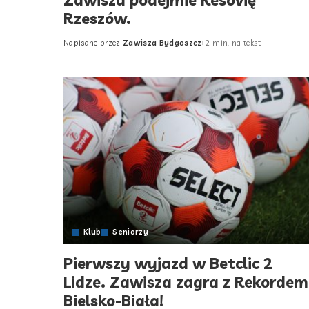
Zawisza podejmie Resovię
Rzeszów.
Napisane przez
Zawisza Bydgoszcz
2 min. na tekst
Posted
by
Klub
Seniorzy
Pierwszy wyjazd w Betclic 2
Lidze. Zawisza zagra z Rekordem
Bielsko-Biała!