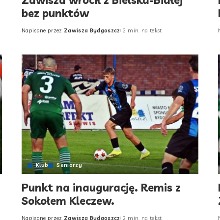
Zawisza wrócił z Bielska-Białej
bez punktów
Napisane przez
Zawisza Bydgoszcz
2 min. na tekst
Posted
by
Klub
Seniorzy
Punkt na inaugurację. Remis z
Sokołem Kleczew.
Napisane przez
Zawisza Bydgoszcz
2 min. na tekst