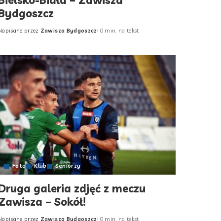
Bielsko-Biała – Zawisza
Bydgoszcz
Napisane przez
Zawisza Bydgoszcz
0 min. na tekst
Posted
by
Foto
Klub
Seniorzy
Druga galeria zdjęć z meczu
Zawisza – Sokół!
Napisane przez
Zawisza Bydgoszcz
0 min. na tekst