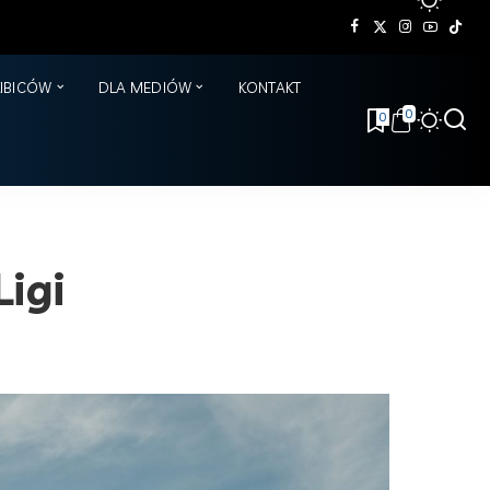
KIBICÓW
DLA MEDIÓW
KONTAKT
0
0
igi