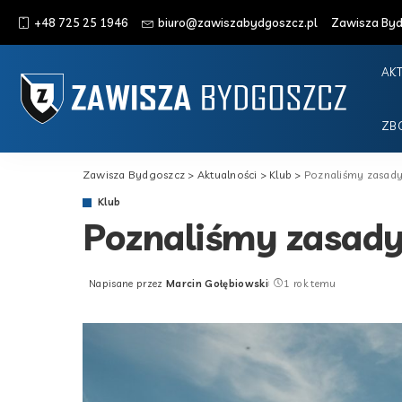
+48 725 25 1946
biuro@zawiszabydgoszcz.pl
Zawisza Bydg
AK
ZB
Zawisza Bydgoszcz
>
Aktualności
>
Klub
>
Poznaliśmy zasady
Klub
Poznaliśmy zasady
Napisane przez
Marcin Gołębiowski
1 rok temu
Posted
by