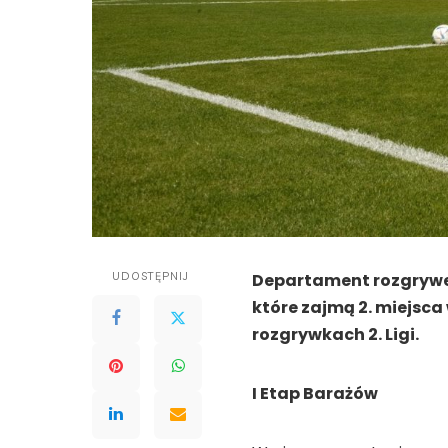
UDOSTĘPNIJ
Departament rozgrywek
które zajmą 2. miejsca
rozgrywkach 2. Ligi.
I Etap Barażów