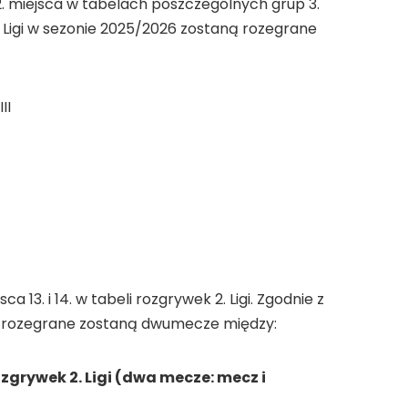
 miejsca w tabelach poszczególnych grup 3.
2. Ligi w sezonie 2025/2026 zostaną rozegrane
II
3. i 14. w tabeli rozgrywek 2. Ligi. Zgodnie z
 rozegrane zostaną dwumecze między:
ozgrywek 2. Ligi (dwa mecze: mecz i