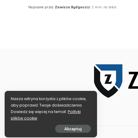
Napisane przez
Zawisza Bydgoszcz
2 min. na tekst
Posted
by
Nasza witryna korzysta z plików cookie,
aby poprawić Twoje doświadczenia.
Dowiedz się więcej na temat:
Polityki
plików cookie
Akceptuj