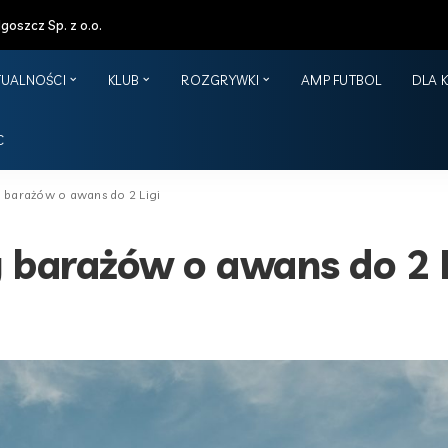
oszcz Sp. z o.o.
TUALNOŚCI
KLUB
ROZGRYWKI
AMP FUTBOL
DLA 
C
 barażów o awans do 2 Ligi
 barażów o awans do 2 L