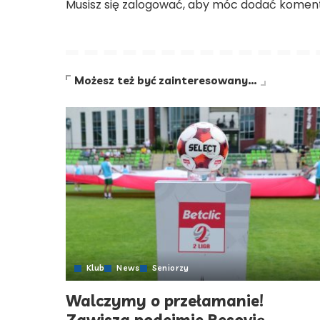
Musisz się
zalogować
, aby móc dodać koment
Możesz też być zainteresowany…
Klub
News
Seniorzy
Walczymy o przełamanie!