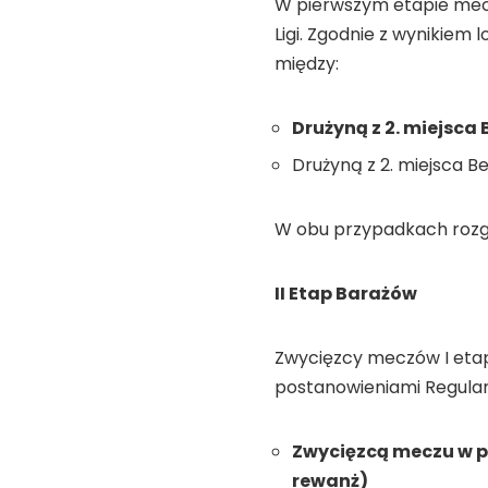
W pierwszym etapie mecz
Ligi. Zgodnie z wynikiem
między:
Drużyną z 2. miejsca Bet
Drużyną z 2. miejsca Betcl
W obu przypadkach rozgr
II Etap Barażów
Zwycięzcy meczów I etapu
postanowieniami Regula
Zwycięzcą meczu w par
rewanż)