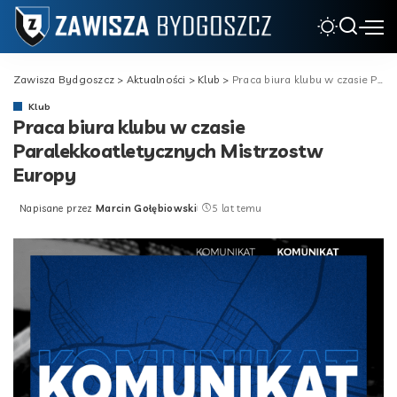
Zawisza Bydgoszcz
>
Aktualności
>
Klub
>
Praca biura klubu w czasie Paralekkoatletycznych Mistrzostw Europy
Klub
Praca biura klubu w czasie
Paralekkoatletycznych Mistrzostw
Europy
Napisane przez
Marcin Gołębiowski
5 lat temu
Posted
by