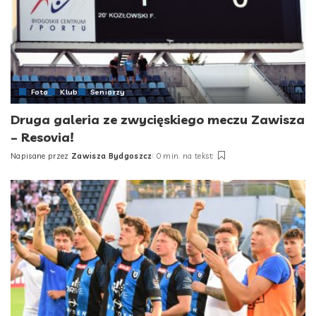
Foto
Klub
Seniorzy
Druga galeria ze zwycięskiego meczu Zawisza
– Resovia!
Napisane przez
Zawisza Bydgoszcz
0 min. na tekst
Posted
by