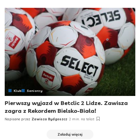
by
Klub
Seniorzy
Pierwszy wyjazd w Betclic 2 Lidze. Zawisza
zagra z Rekordem Bielsko-Biała!
Napisane przez
Zawisza Bydgoszcz
2 min. na tekst
Posted
by
Załaduj więcej