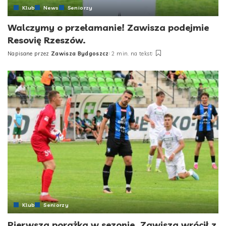
Klub
News
Seniorzy
Walczymy o przełamanie! Zawisza podejmie
Resovię Rzeszów.
Napisane przez
Zawisza Bydgoszcz
2 min. na tekst
Posted
by
Klub
Seniorzy
Pierwsza porażka w sezonie. Zawisza wrócił z