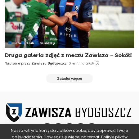
Foto
Klub
Seniorzy
Druga galeria zdjęć z meczu Zawisza – Sokół!
Napisane przez
Zawisza Bydgoszcz
0 min. na tekst
Posted
by
Załaduj więcej
Nasza witryna korzysta z plików cookie, aby poprawić Twoje
doświadczenia. Dowiedz się więcej na temat:
Polityki plików