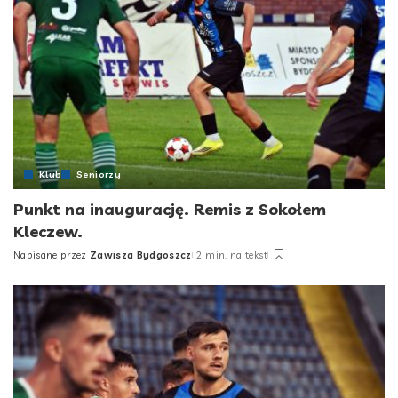
Klub
Seniorzy
Punkt na inaugurację. Remis z Sokołem
Kleczew.
Napisane przez
Zawisza Bydgoszcz
2 min. na tekst
Posted
by