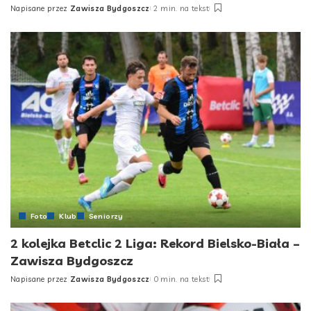
Napisane przez
Zawisza Bydgoszcz
2 min. na tekst
Posted
by
Foto
Klub
Seniorzy
2 kolejka Betclic 2 Liga: Rekord Bielsko-Biała –
Zawisza Bydgoszcz
Napisane przez
Zawisza Bydgoszcz
0 min. na tekst
Posted
by