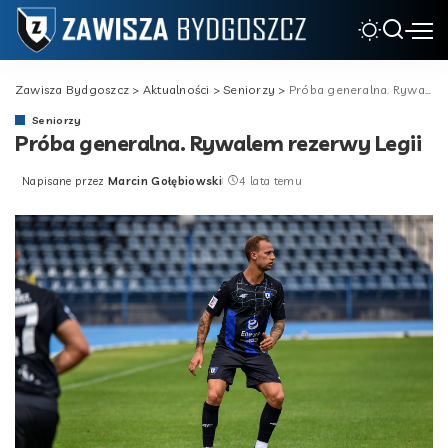
Zawisza Bydgoszcz
>
Aktualności
>
Seniorzy
>
Próba generalna. Rywalem rezerwy Legii
Seniorzy
Próba generalna. Rywalem rezerwy Legii
Napisane przez
Marcin Gołębiowski
4 lata temu
Posted
by