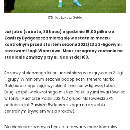
fot. Łukasz Gełda
Już jutro (sobota, 30 lipca) o godzinie 15:00 piłkarze
Zawiszy Bydgoszcz zmierzą się w ostatnim meczu
kontrolnym przed startem sezonu 2022/23 z 3-ligowymi
rezerwami Legii Warszawa. Mecz rozegrany zostanie na
stadionie Zawiszy przy ul. Gdańskiej 163.
Rezerwy stołecznego klubu uczestniczą w rozgrywkach 3. ligi
1. grupy. W minionym sezonie podopieczni trenera Marka
Gołębiewskiego zajęli wysokie 4. miejsce w ligowej tabeli.
Drugi zespół wielokrotnego mistrza Polski tryumfował również
w forBET Pucharze Polski 2021/22 grupa: Mazowiecki ZPN i
podobnie jak Zawisza Bydgoszcz zagra na szczeblu
centralnym (rywalem Wisła Kraków).
Dla niebiesko-czarnych będzie to czwarty mecz kontrolny