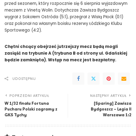
przed sezonem, który rozpocznie się 6 sierpnia wyjazdowym
meczem z Vinetą Wolin. Dotychczas Zawisza Bydgoszcz
wygrał z Sokołem Ostróda (5:1), przegrał z Wisłą Płock (0:1)
oraz pokonał na własnym boisku rezerwy Łódzkiego Klubu
Sportowego (4:2).
Chętni chcący obejrzeć jutrzejszy mecz będą mogli
zasiąść na trybunie A (trybuna B od strony ul. Gdańskiej
będzie zamknięta). Wstęp na mecz jest bezpłatny.
UDOSTĘPNIJ
POPRZEDNI ARTYKUŁ
NASTĘPNY ARTYKUŁ
W 1/32 finału Fortuna
[Sparing] Zawisza
Pucharu Polski zagramy z
Bydgoszcz – Legia II
GKS Tychy
Warszawa 1:2