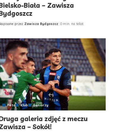
Bielsko-Biała – Zawisza
Bydgoszcz
Napisane przez
Zawisza Bydgoszcz
0 min. na tekst
Posted
by
Foto
Klub
Seniorzy
Druga galeria zdjęć z meczu
Zawisza – Sokół!