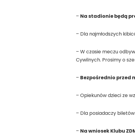
–
Na stadionie będą p
– Dla najmłodszych kib
– W czasie meczu odbywać
Cywilnych. Prosimy o s
–
Bezpośrednio przed 
– Opiekunów dzieci ze wz
– Dla posiadaczy biletó
–
Na wniosek Klubu ZD