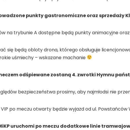
rowadzone punkty gastronomiczne oraz sprzedaży K
iców na trybunie A dostępne będą punkty animacyjne o
 się będą obloty drona, którego obsługuje licencjonowan
zerokie uśmiechy – wskazane machanie
meczem odśpiewane zostaną 4. zwrotki Hymnu państw
ględów bezpieczeństwa prosimy, aby najmłodsi nie przem
w VIP po meczu otwarty będzie wyjazd od ul. Powstańców
MiKP uruchomi po meczu dodatkowe linie tramwajow