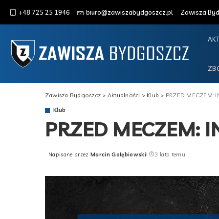
+48 725 25 1946
biuro@zawiszabydgoszcz.pl
Zawisza Bydg
AK
ZB
Zawisza Bydgoszcz
>
Aktualności
>
Klub
>
PRZED MECZEM: I
Klub
PRZED MECZEM: I
Napisane przez
Marcin Gołębiowski
3 lata temu
Posted
by