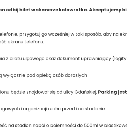
on odbij bilet w skanerze kołowrotka. Akceptujemy bil
 telefonie, przygotuj go wcześniej w taki sposób, aby na e
ść ekranu telefonu.
a z biletu ulgowego okaż dokument uprawniający (legitym
zą wyłącznie pod opieką osób dorosłych
ionu będzie znajdował się od ulicy Gdańskiej.
Parking jes
ogowych i organizacji ruchu przed i na stadionie.
ść na stadion napój o pojemności do 500ml w plastikowe