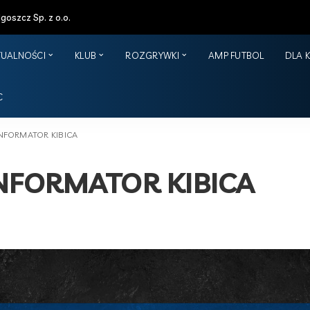
oszcz Sp. z o.o.
TUALNOŚCI
KLUB
ROZGRYWKI
AMP FUTBOL
DLA 
C
NFORMATOR KIBICA
NFORMATOR KIBICA