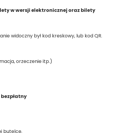
ety w wersji elektronicznej oraz bilety
kranie widoczny był kod kreskowy, lub kod QR.
acja, orzeczenie itp.)
t bezpłatny
j butelce.