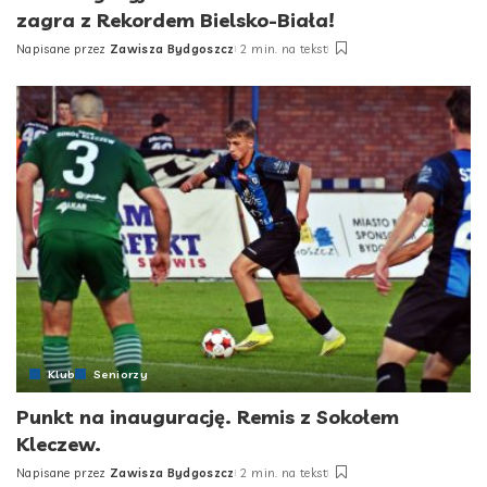
zagra z Rekordem Bielsko-Biała!
Napisane przez
Zawisza Bydgoszcz
2 min. na tekst
Posted
by
Klub
Seniorzy
Punkt na inaugurację. Remis z Sokołem
Kleczew.
Napisane przez
Zawisza Bydgoszcz
2 min. na tekst
Posted