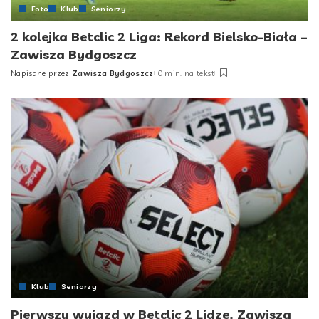
Foto
Klub
Seniorzy
2 kolejka Betclic 2 Liga: Rekord Bielsko-Biała –
Zawisza Bydgoszcz
Napisane przez
Zawisza Bydgoszcz
0 min. na tekst
Posted
by
Klub
Seniorzy
Pierwszy wyjazd w Betclic 2 Lidze. Zawisza