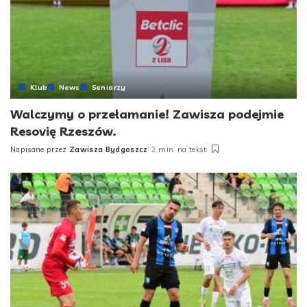
Klub
News
Seniorzy
Walczymy o przełamanie! Zawisza podejmie
Resovię Rzeszów.
Napisane przez
Zawisza Bydgoszcz
2 min. na tekst
Posted
by