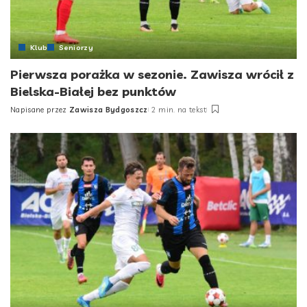
Klub
Seniorzy
Pierwsza porażka w sezonie. Zawisza wrócił z
Bielska-Białej bez punktów
Napisane przez
Zawisza Bydgoszcz
2 min. na tekst
Posted
by