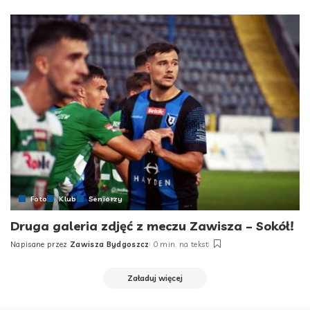
by
Foto
Klub
Seniorzy
Druga galeria zdjęć z meczu Zawisza – Sokół!
Napisane przez
Zawisza Bydgoszcz
0 min. na tekst
Posted
by
Załaduj więcej