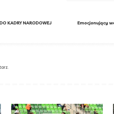
I DO KADRY NARODOWEJ
Emocjonujący we
arz.