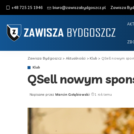
+48 725 25 1946
biuro@zawiszabydgoszcz.pl
Zawisza Bydg
AK
ZB
Zawisza Bydgoszcz
>
Aktualności
>
Klub
>
QSell nowym spon
Klub
QSell nowym spon
Napisane przez
Marcin Gołębiowski
1 rok temu
Posted
by