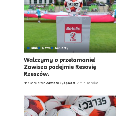
Klub
News
Seniorzy
Walczymy o przełamanie!
Zawisza podejmie Resovię
Rzeszów.
Napisane przez
Zawisza Bydgoszcz
2 min. na tekst
Posted
by