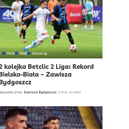
Foto
Klub
Seniorzy
2 kolejka Betclic 2 Liga: Rekord
Bielsko-Biała – Zawisza
Bydgoszcz
Napisane przez
Zawisza Bydgoszcz
0 min. na tekst
Posted
by