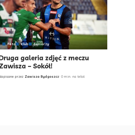
Foto
Klub
Seniorzy
Druga galeria zdjęć z meczu
Zawisza – Sokół!
Napisane przez
Zawisza Bydgoszcz
0 min. na tekst
Posted
by