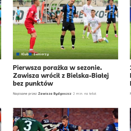
Klub
Seniorzy
Pierwsza porażka w sezonie.
Zawisza wrócił z Bielska-Białej
bez punktów
Napisane przez
Zawisza Bydgoszcz
2 min. na tekst
Posted
by