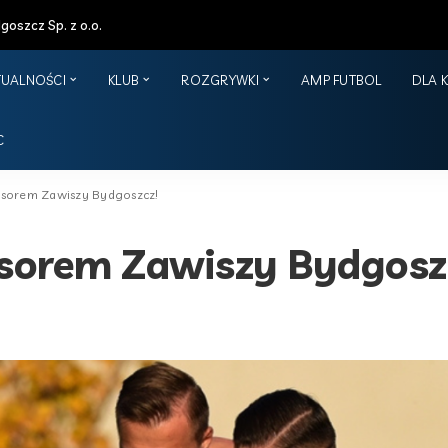
oszcz Sp. z o.o.
TUALNOŚCI
KLUB
ROZGRYWKI
AMP FUTBOL
DLA 
C
sorem Zawiszy Bydgoszcz!
sorem Zawiszy Bydgosz