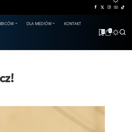
KIBICÓW
DLA MEDIÓW
KONTAKT
0
0
cz!