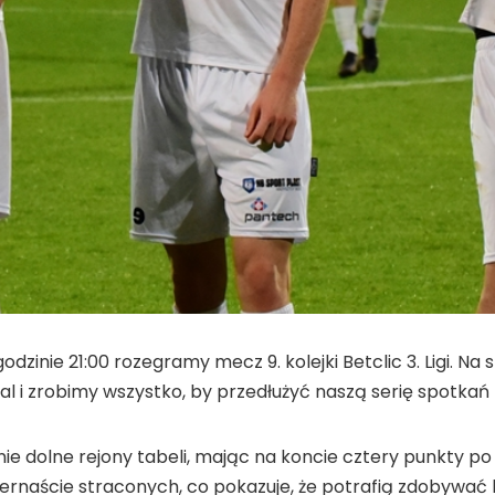
dzinie 21:00 rozegramy mecz 9. kolejki Betclic 3. Ligi. N
 i zrobimy wszystko, by przedłużyć naszą serię spotkań 
ie dolne rejony tabeli, mając na koncie cztery punkty p
zternaście straconych, co pokazuje, że potrafią zdobywa