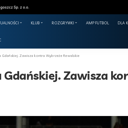
oszcz Sp. z o.o.
TUALNOŚCI
KLUB
ROZGRYWKI
AMP FUTBOL
DLA 
C
a Gdańskiej. Zawisza kontra Wybrzeże Rewalskie
a Gdańskiej. Zawisza k