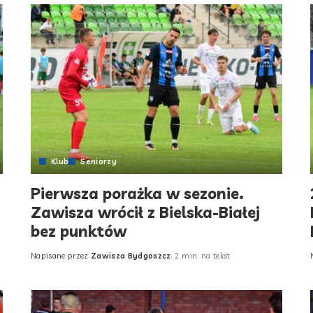
Klub
Seniorzy
Pierwsza porażka w sezonie.
Zawisza wrócił z Bielska-Białej
bez punktów
Napisane przez
Zawisza Bydgoszcz
2 min. na tekst
Posted
by