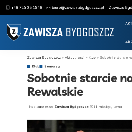
+48 725 25 1946
biuro@zawiszabydgoszcz.pl
Zawisza Bydg
AK
ZB
Zawisza Bydgoszcz
>
Aktualności
>
Klub
>
Sobotnie starcie n
Klub
Seniorzy
Sobotnie starcie n
Rewalskie
Napisane przez
Zawisza Bydgoszcz
11 miesięcy temu
Posted
by