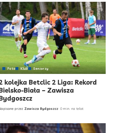
Foto
Klub
Seniorzy
2 kolejka Betclic 2 Liga: Rekord
Bielsko-Biała – Zawisza
Bydgoszcz
Napisane przez
Zawisza Bydgoszcz
0 min. na tekst
Posted
by