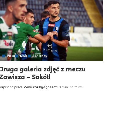
Foto
Klub
Seniorzy
Druga galeria zdjęć z meczu
Zawisza – Sokół!
Napisane przez
Zawisza Bydgoszcz
0 min. na tekst
Posted
by