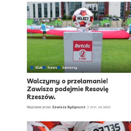
Klub
News
Seniorzy
Walczymy o przełamanie!
Zawisza podejmie Resovię
Rzeszów.
Napisane przez
Zawisza Bydgoszcz
2 min. na tekst
Posted
by