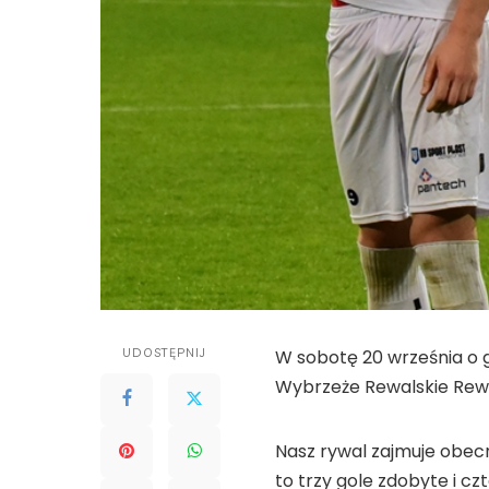
UDOSTĘPNIJ
W sobotę 20 września o go
Wybrzeże Rewalskie Rewal
Nasz rywal zajmuje obecn
to trzy gole zdobyte i c