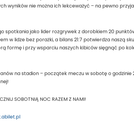
ch wyników nie można ich lekceważyć – na pewno przyj
o spotkania jako lider rozgrywek z dorobkiem 20 punktó
m w lidze bez porażki, a bilans 21:7 potwierdza naszą sku
ą formę i przy wsparciu naszych kibiców sięgnąć po kol
anów na stadion – początek meczu w sobotę o godzinie 
nej!
OCZNIJ SOBOTNIĄ NOC RAZEM Z NAMI!
abilet.pl