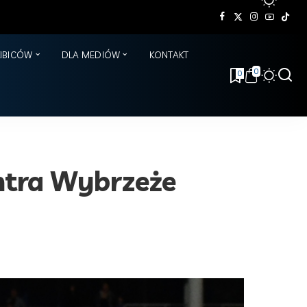
KIBICÓW
DLA MEDIÓW
KONTAKT
0
0
ontra Wybrzeże