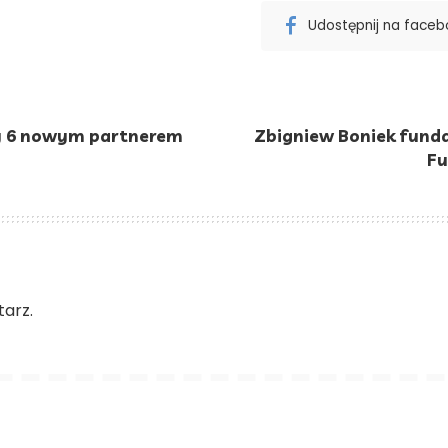
Udostępnij na face
y 6 nowym partnerem
Zbigniew Boniek fund
Fu
arz.