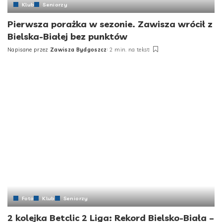
Klub
Seniorzy
Pierwsza porażka w sezonie. Zawisza wrócił z
Bielska-Białej bez punktów
Napisane przez
Zawisza Bydgoszcz
2 min. na tekst
Foto
Klub
Seniorzy
2 kolejka Betclic 2 Liga: Rekord Bielsko-Biała –