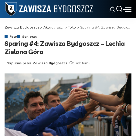
Zawisza Bydgoszcz
>
Aktualności
>
Foto
>
Sparing #4: Zawisza Bydgoszcz – Lechia Zielona Góra
Foto
Seniorzy
Sparing #4: Zawisza Bydgoszcz – Lechia
Zielona Góra
Napisane przez
Zawisza Bydgoszcz
1 rok temu