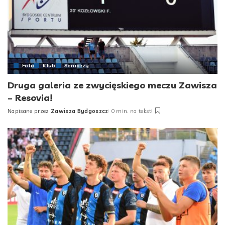
Foto
Klub
Seniorzy
Druga galeria ze zwycięskiego meczu Zawisza
– Resovia!
Napisane przez
Zawisza Bydgoszcz
0 min. na tekst
Posted
by