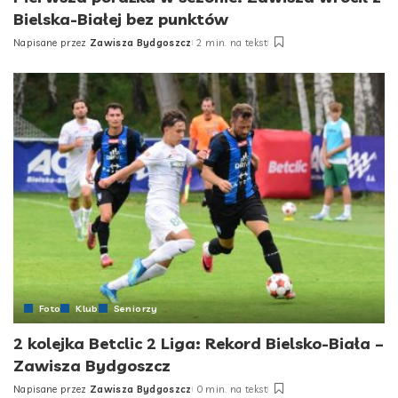
Bielska-Białej bez punktów
Napisane przez
Zawisza Bydgoszcz
2 min. na tekst
Posted
by
Foto
Klub
Seniorzy
2 kolejka Betclic 2 Liga: Rekord Bielsko-Biała –
Zawisza Bydgoszcz
Napisane przez
Zawisza Bydgoszcz
0 min. na tekst
Posted