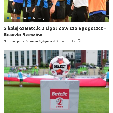
Foto
Klub
Seniorzy
3 kolejka Betclic 2 Liga: Zawisza Bydgoszcz –
Resovia Rzeszów
Napisane przez
Zawisza Bydgoszcz
0 min. na tekst
Posted
by