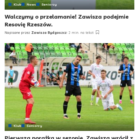
Klub
News
Seniorzy
Walczymy o przełamanie! Zawisza podejmie
Resovię Rzeszów.
Napisane przez
Zawisza Bydgoszcz
2 min. na tekst
Posted
by
Klub
Seniorzy
Pierwsza porażka w sezonie. Zawisza wrócił z