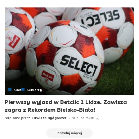
by
Klub
Seniorzy
Pierwszy wyjazd w Betclic 2 Lidze. Zawisza
zagra z Rekordem Bielsko-Biała!
Napisane przez
Zawisza Bydgoszcz
2 min. na tekst
Posted
by
Załaduj więcej