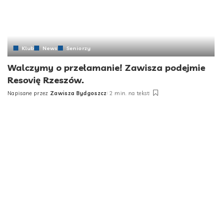
Klub
News
Seniorzy
Walczymy o przełamanie! Zawisza podejmie
Resovię Rzeszów.
Napisane przez
Zawisza Bydgoszcz
2 min. na tekst
Posted
by