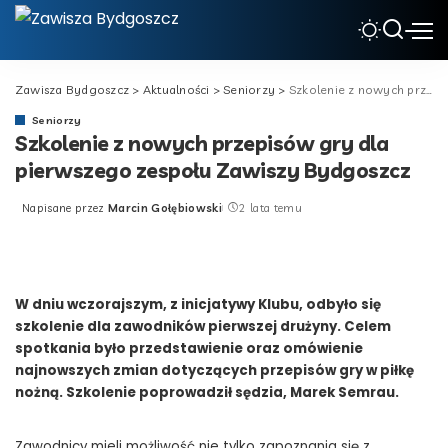
Zawisza Bydgoszcz
>
Aktualności
>
Seniorzy
>
Szkolenie z nowych przepisów gry dla pierwszego zespołu Zawiszy Bydgoszcz
Seniorzy
Szkolenie z nowych przepisów gry dla
pierwszego zespołu Zawiszy Bydgoszcz
Napisane przez
Marcin Gołębiowski
2 lata temu
Posted
by
W dniu wczorajszym, z inicjatywy Klubu, odbyło się
szkolenie dla zawodników pierwszej drużyny. Celem
spotkania było przedstawienie oraz omówienie
najnowszych zmian dotyczących przepisów gry w piłkę
nożną. Szkolenie poprowadził sędzia, Marek Semrau.
Zawodnicy mieli możliwość nie tylko zapoznania się z