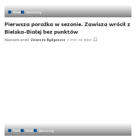
Klub
Seniorzy
Pierwsza porażka w sezonie. Zawisza wrócił z
Bielska-Białej bez punktów
Napisane przez
Zawisza Bydgoszcz
2 min. na tekst
Posted
by
Foto
Klub
Seniorzy