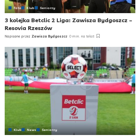
Foto
Klub
Seniorzy
3 kolejka Betclic 2 Liga: Zawisza Bydgoszcz –
Resovia Rzeszów
Napisane przez
Zawisza Bydgoszcz
0 min. na tekst
Posted
by
Klub
News
Seniorzy