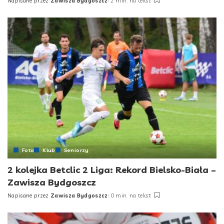
Napisane przez
Zawisza Bydgoszcz
2 min. na tekst
Posted
by
Foto
Klub
Seniorzy
2 kolejka Betclic 2 Liga: Rekord Bielsko-Biała –
Zawisza Bydgoszcz
Napisane przez
Zawisza Bydgoszcz
0 min. na tekst
Posted
by