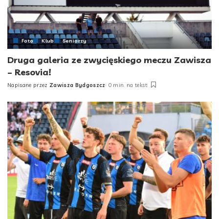
Foto
Klub
Seniorzy
Druga galeria ze zwycięskiego meczu Zawisza
– Resovia!
Napisane przez
Zawisza Bydgoszcz
0 min. na tekst
Posted
by