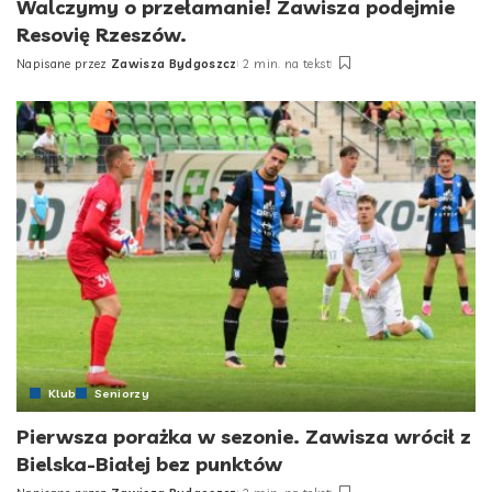
Walczymy o przełamanie! Zawisza podejmie
Resovię Rzeszów.
Napisane przez
Zawisza Bydgoszcz
2 min. na tekst
Posted
by
Klub
Seniorzy
Pierwsza porażka w sezonie. Zawisza wrócił z
Bielska-Białej bez punktów