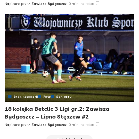
Napisane przez
Zawisza Bydgoszcz
0 min. na tekst
Posted
by
Brak kategorii
Foto
Seniorzy
18 kolejka Betclic 3 Ligi gr.2: Zawisza
Bydgoszcz – Lipno Stęszew #2
Napisane przez
Zawisza Bydgoszcz
0 min. na tekst
Posted
by