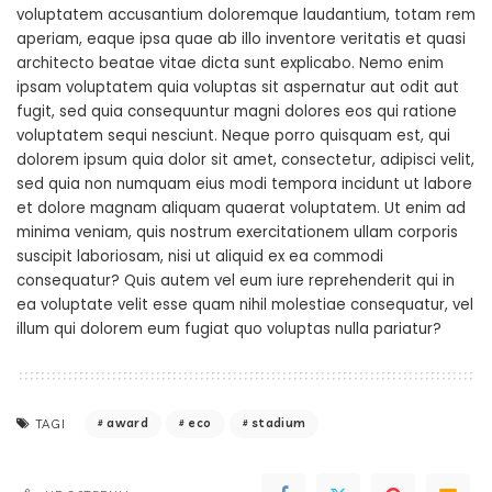
voluptatem accusantium doloremque laudantium, totam rem
aperiam, eaque ipsa quae ab illo inventore veritatis et quasi
architecto beatae vitae dicta sunt explicabo. Nemo enim
ipsam voluptatem quia voluptas sit aspernatur aut odit aut
fugit, sed quia consequuntur magni dolores eos qui ratione
voluptatem sequi nesciunt. Neque porro quisquam est, qui
dolorem ipsum quia dolor sit amet, consectetur, adipisci velit,
sed quia non numquam eius modi tempora incidunt ut labore
et dolore magnam aliquam quaerat voluptatem. Ut enim ad
minima veniam, quis nostrum exercitationem ullam corporis
suscipit laboriosam, nisi ut aliquid ex ea commodi
consequatur? Quis autem vel eum iure reprehenderit qui in
ea voluptate velit esse quam nihil molestiae consequatur, vel
illum qui dolorem eum fugiat quo voluptas nulla pariatur?
award
eco
stadium
TAGI