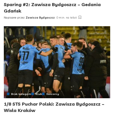
Sparing #2: Zawisza Bydgoszcz – Gedania
Gdańsk
Napisane przez
Zawisza Bydgoszcz
0 min. na tekst
Posted
by
Brak kategorii
Klub
Seniorzy
1/8 STS Puchar Polski: Zawisza Bydgoszcz –
Wisła Kraków