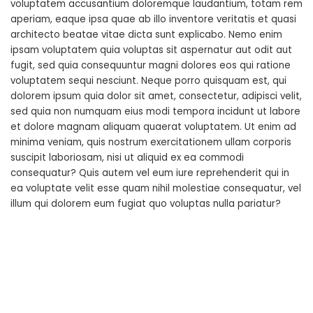
voluptatem accusantium doloremque laudantium, totam rem
aperiam, eaque ipsa quae ab illo inventore veritatis et quasi
architecto beatae vitae dicta sunt explicabo. Nemo enim
ipsam voluptatem quia voluptas sit aspernatur aut odit aut
fugit, sed quia consequuntur magni dolores eos qui ratione
voluptatem sequi nesciunt. Neque porro quisquam est, qui
dolorem ipsum quia dolor sit amet, consectetur, adipisci velit,
sed quia non numquam eius modi tempora incidunt ut labore
et dolore magnam aliquam quaerat voluptatem. Ut enim ad
minima veniam, quis nostrum exercitationem ullam corporis
suscipit laboriosam, nisi ut aliquid ex ea commodi
consequatur? Quis autem vel eum iure reprehenderit qui in
ea voluptate velit esse quam nihil molestiae consequatur, vel
illum qui dolorem eum fugiat quo voluptas nulla pariatur?