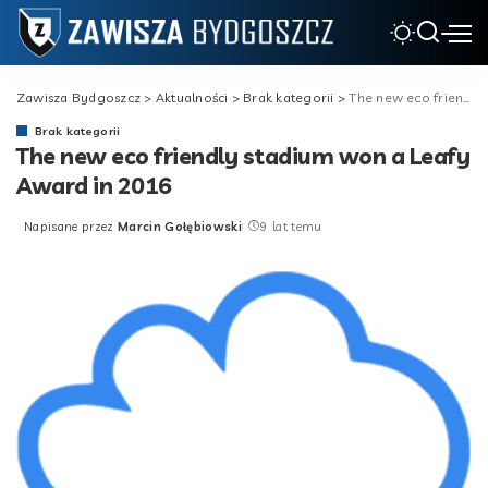
Zawisza Bydgoszcz
>
Aktualności
>
Brak kategorii
>
The new eco friendly stadium won a Leafy Award in 2016
Brak kategorii
The new eco friendly stadium won a Leafy
Award in 2016
Napisane przez
Marcin Gołębiowski
9 lat temu
Posted
by