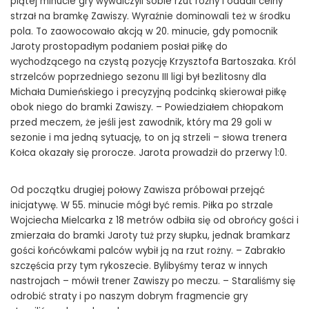
piątej minucie gry wywalczyli sobie rzut różny i oddali celny
strzał na bramkę Zawiszy. Wyraźnie dominowali też w środku
pola. To zaowocowało akcją w 20. minucie, gdy pomocnik
Jaroty prostopadłym podaniem posłał piłkę do
wychodzącego na czystą pozycję Krzysztofa Bartoszaka. Król
strzelców poprzedniego sezonu III ligi był bezlitosny dla
Michała Dumieńskiego i precyzyjną podcinką skierował piłkę
obok niego do bramki Zawiszy. – Powiedziałem chłopakom
przed meczem, że jeśli jest zawodnik, który ma 29 goli w
sezonie i ma jedną sytuację, to on ją strzeli – słowa trenera
Kołca okazały się prorocze. Jarota prowadził do przerwy 1:0.
Od początku drugiej połowy Zawisza próbował przejąć
inicjatywę. W 55. minucie mógł być remis. Piłka po strzale
Wojciecha Mielcarka z 18 metrów odbiła się od obrońcy gości i
zmierzała do bramki Jaroty tuż przy słupku, jednak bramkarz
gości końcówkami palców wybił ją na rzut rożny. – Zabrakło
szczęścia przy tym rykoszecie. Bylibyśmy teraz w innych
nastrojach – mówił trener Zawiszy po meczu. – Staraliśmy się
odrobić straty i po naszym dobrym fragmencie gry