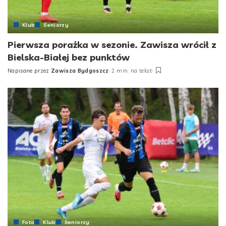
Klub
Seniorzy
Pierwsza porażka w sezonie. Zawisza wrócił z
Bielska-Białej bez punktów
Napisane przez
Zawisza Bydgoszcz
2 min. na tekst
Posted
by
Foto
Klub
Seniorzy