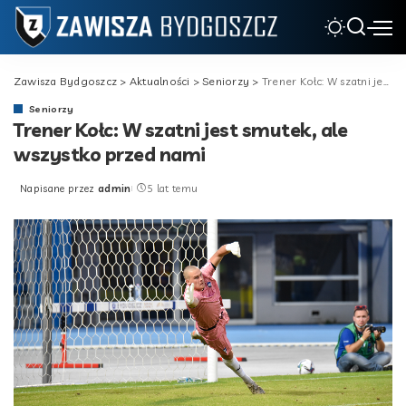
Zawisza Bydgoszcz
>
Aktualności
>
Seniorzy
>
Trener Kołc: W szatni jest smutek, ale wszystko przed nami
Seniorzy
Trener Kołc: W szatni jest smutek, ale
wszystko przed nami
Napisane przez
admin
5 lat temu
Posted
by