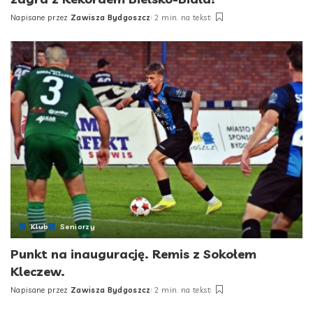
Napisane przez
Zawisza Bydgoszcz
2 min. na tekst
Posted
by
Klub
Seniorzy
Punkt na inaugurację. Remis z Sokołem
Kleczew.
Napisane przez
Zawisza Bydgoszcz
2 min. na tekst
Posted
by