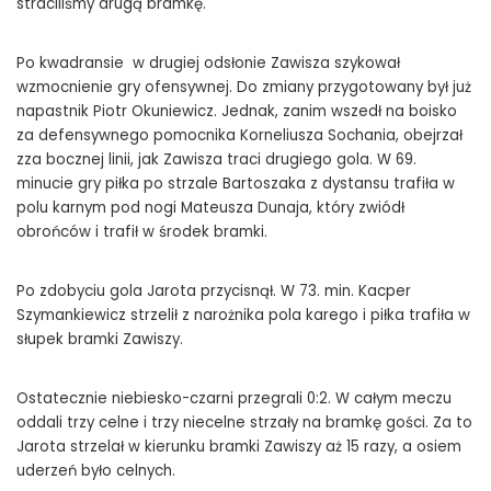
straciliśmy drugą bramkę.
Po kwadransie w drugiej odsłonie Zawisza szykował
wzmocnienie gry ofensywnej. Do zmiany przygotowany był już
napastnik Piotr Okuniewicz. Jednak, zanim wszedł na boisko
za defensywnego pomocnika Korneliusza Sochania, obejrzał
zza bocznej linii, jak Zawisza traci drugiego gola. W 69.
minucie gry piłka po strzale Bartoszaka z dystansu trafiła w
polu karnym pod nogi Mateusza Dunaja, który zwiódł
obrońców i trafił w środek bramki.
Po zdobyciu gola Jarota przycisnął. W 73. min. Kacper
Szymankiewicz strzelił z narożnika pola karego i piłka trafiła w
słupek bramki Zawiszy.
Ostatecznie niebiesko-czarni przegrali 0:2. W całym meczu
oddali trzy celne i trzy niecelne strzały na bramkę gości. Za to
Jarota strzelał w kierunku bramki Zawiszy aż 15 razy, a osiem
uderzeń było celnych.