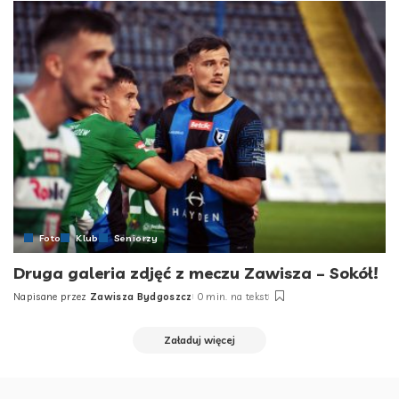
Foto
Klub
Seniorzy
Druga galeria zdjęć z meczu Zawisza – Sokół!
Napisane przez
Zawisza Bydgoszcz
0 min. na tekst
Posted
by
Załaduj więcej