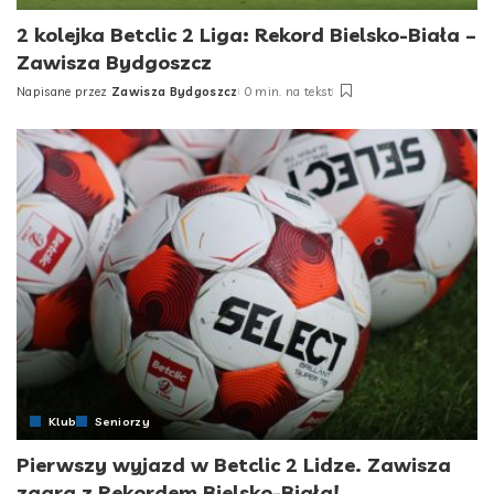
2 kolejka Betclic 2 Liga: Rekord Bielsko-Biała –
Zawisza Bydgoszcz
Napisane przez
Zawisza Bydgoszcz
0 min. na tekst
Posted
by
Klub
Seniorzy
Pierwszy wyjazd w Betclic 2 Lidze. Zawisza
zagra z Rekordem Bielsko-Biała!