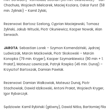
Chachuła, Wojciech Mielcarek, Maciej Koziara, Oskar Furst (58
min. Żyliński) – Kamil Żylski,
Rezerwowi: Bartosz Szelong, Cyprian Maciejewski, Tomasz
Żyliński, Jakub Witucki, Piotr Okuniewicz, Kacper Nowak, Alan
Serwach.
JAROTA
: Sebastian Lorek – Szymon Komendziński, Jędrzej
Ludwiczak, Marcin Maćkowiak, Piotr Skokowski – Marcin
Konopka (79 min. Kryger), Kacper Szymankiewicz (90 min + 1.
Prałat), Mateusz Ławniczak, Patryk Rzepka (46 min. Dunaj) –
Krzysztof Bartoszak, Damian Pawlak.
Rezerwowi: Damian Walkowiak, Mateusz Dunaj, Piotr
Stachowiak, Dawid Idzikowski, Antoni Prałat, Wojciech Kryger,
Igor Rybarczyk.
Sędziowie: Kamil Rybiński (główny), Dawid Nitka, Bartłomiej Fila