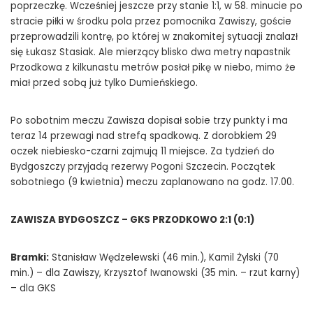
poprzeczkę. Wcześniej jeszcze przy stanie 1:1, w 58. minucie po
stracie piłki w środku pola przez pomocnika Zawiszy, goście
przeprowadzili kontrę, po której w znakomitej sytuacji znalazł
się Łukasz Stasiak. Ale mierzący blisko dwa metry napastnik
Przodkowa z kilkunastu metrów posłał pikę w niebo, mimo że
miał przed sobą już tylko Dumieńskiego.
Po sobotnim meczu Zawisza dopisał sobie trzy punkty i ma
teraz 14 przewagi nad strefą spadkową. Z dorobkiem 29
oczek niebiesko-czarni zajmują 11 miejsce. Za tydzień do
Bydgoszczy przyjadą rezerwy Pogoni Szczecin. Początek
sobotniego (9 kwietnia) meczu zaplanowano na godz. 17.00.
ZAWISZA BYDGOSZCZ – GKS PRZODKOWO 2:1 (0:1)
Bramki:
Stanisław Wędzelewski (46 min.), Kamil Żylski (70
min.) – dla Zawiszy, Krzysztof Iwanowski (35 min. – rzut karny)
– dla GKS