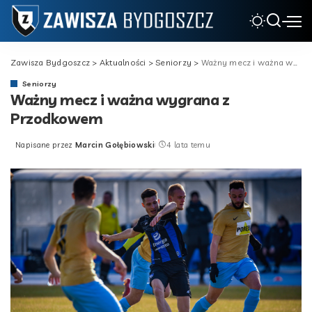
Zawisza Bydgoszcz
>
Aktualności
>
Seniorzy
>
Ważny mecz i ważna wygrana z Przodkowem
Seniorzy
Ważny mecz i ważna wygrana z
Przodkowem
Napisane przez
Marcin Gołębiowski
4 lata temu
Posted
by