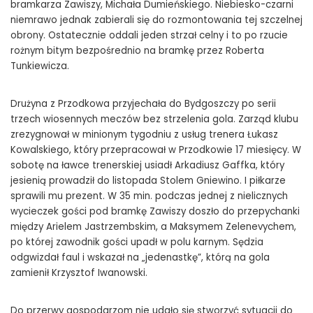
bramkarza Zawiszy, Michała Dumieńskiego. Niebiesko-czarni
niemrawo jednak zabierali się do rozmontowania tej szczelnej
obrony. Ostatecznie oddali jeden strzał celny i to po rzucie
rożnym bitym bezpośrednio na bramkę przez Roberta
Tunkiewicza.
Drużyna z Przodkowa przyjechała do Bydgoszczy po serii
trzech wiosennych meczów bez strzelenia gola. Zarząd klubu
zrezygnował w minionym tygodniu z usług trenera Łukasz
Kowalskiego, który przepracował w Przodkowie 17 miesięcy. W
sobotę na ławce trenerskiej usiadł Arkadiusz Gaffka, który
jesienią prowadził do listopada Stolem Gniewino. I piłkarze
sprawili mu prezent. W 35 min. podczas jednej z nielicznych
wycieczek gości pod bramkę Zawiszy doszło do przepychanki
między Arielem Jastrzembskim, a Maksymem Zelenevychem,
po której zawodnik gości upadł w polu karnym. Sędzia
odgwizdał faul i wskazał na „jedenastkę”, którą na gola
zamienił Krzysztof Iwanowski.
Do przerwy gospodarzom nie udało się stworzyć sytuacji do