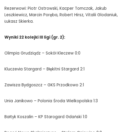
Rezerwowi: Piotr Ostrowski, Kacper Tomczak, Jakub
Leszkiewicz, Marcin Poręba, Robert Hirsz, Vitalii Glodaniuk,
Łukasz Skierka.
Wyniki 22 kolejki III ligi (gr. 2):
Olimpia Grudziądz – Sokół Kleczew 0:0
Kluczevia Stargard – Błękitni Stargard 2:1
Zawisza Bydgoszcz – GKS Przodkowo 2:1
Unia Janikowo – Polonia Środa Wielkopolska 1:3
Bałtyk Koszalin – KP Starogard Gdański 1:0