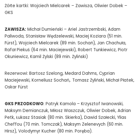
Żółte kartki: Wojciech Mielcarek – Zawisza, Oliwier Dobek –
GKS
ZAWISZA:
Michał Dumieński – Ariel Jastrzembski, Adam
Paliwoda, Stanisław Wędzelewski, Maciej Koziara (51 min.
Fürst), Wojciech Mielcarek (89 min. Sochań), Jan Chachuła,
Rafał Piekuś (64 min. Maciejewski), Robert Tunkiewicz, Piotr
Okuniewicz, Kamil Żylski (89 min. Żyliński)
Rezerwowi: Bartosz Szelong, Medard Dahms, Cyprian
Maciejewski, Korneliusz Sochań,. Tomasz Żyliński, Michał Płatek,
Oskar Fürst
GKS PRZODKOWO
: Patryk Kamola – Krzysztof Iwanowski,
Maksym Demianczuk, Miłosz Waszczuk, Oliwier Dobek, Adrian
Petk, Łukasz Stasiak (80 min. Skierka), Dawid Szałecki, Ylias
Cheffou (70 min. Tomczak), Maksym Zelenevych (60 min.
Hirsz), Volodymyr Kucher (80 min. Poręba).