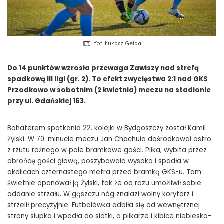
fot. Łukasz Gełda
Do 14 punktów wzrosła przewaga Zawiszy nad strefą
spadkową III ligi (gr. 2). To efekt zwycięstwa 2:1 nad GKS
Przodkowo w sobotnim (2 kwietnia) meczu na stadionie
przy ul. Gdańskiej 163.
Bohaterem spotkania 22. kolejki w Bydgoszczy został Kamil
Żylski. W 70. minucie meczu Jan Chachuła dośrodkował ostro
z rzutu rożnego w pole bramkowe gości. Piłka, wybita przez
obrońcę gości głową, poszybowała wysoko i spadła w
okolicach czternastego metra przed bramką GKS-u. Tam
świetnie opanował ją Żylski, tak że od razu umożliwił sobie
oddanie strzału. W gąszczu nóg znalazł wolny korytarz i
strzelił precyzyjnie. Futbolówka odbiła się od wewnętrznej
strony słupka i wpadła do siatki, a piłkarze i kibice niebiesko-