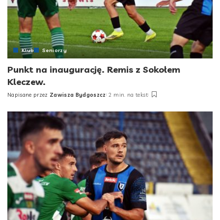
Klub
Seniorzy
Punkt na inaugurację. Remis z Sokołem
Kleczew.
Napisane przez
Zawisza Bydgoszcz
2 min. na tekst
Posted
by