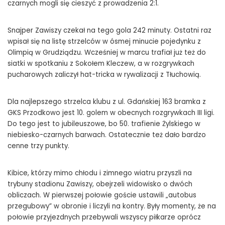
czarnych mogli się cieszyć z prowadzenia 2:1.
Snajper Zawiszy czekał na tego gola 242 minuty. Ostatni raz
wpisał się na listę strzelców w ósmej minucie pojedynku z
Olimpią w Grudziądzu. Wcześniej w marcu trafiał już też do
siatki w spotkaniu z Sokołem Kleczew, a w rozgrywkach
pucharowych zaliczył hat-tricka w rywalizacji z Tłuchowią.
Dla najlepszego strzelca klubu z ul. Gdańskiej 163 bramka z
GKS Przodkowo jest 10. golem w obecnych rozgrywkach III ligi.
Do tego jest to jubileuszowe, bo 50. trafienie Żylskiego w
niebiesko-czarnych barwach. Ostatecznie też dało bardzo
cenne trzy punkty.
Kibice, którzy mimo chłodu i zimnego wiatru przyszli na
trybuny stadionu Zawiszy, obejrzeli widowisko o dwóch
obliczach. W pierwszej połowie goście ustawili „autobus
przegubowy” w obronie i liczyli na kontry. Były momenty, że na
połowie przyjezdnych przebywali wszyscy piłkarze oprócz