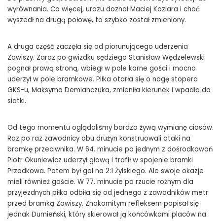
wyrównania. Co więcej, urazu doznał Maciej Koziara i choć
wyszedł na drugą połowę, to szybko został zmieniony.
A druga część zaczęła się od piorunującego uderzenia
Zawiszy. Zaraz po gwizdku sędziego Stanisław Wędzelewski
pognał prawą stroną, wbiegł w pole karne gości i mocno
uderzył w pole bramkowe. Piłka otarła się o nogę stopera
GKS-u, Maksyma Demianczuka, zmieniła kierunek i wpadła do
siatki.
Od tego momentu oglądaliśmy bardzo żywą wymianę ciosów.
Raz po raz zawodnicy obu drużyn konstruowali ataki na
bramkę przeciwnika. W 64. minucie po jednym z dośrodkowań
Piotr Okuniewicz uderzył głową i trafił w spojenie bramki
Przodkowa. Potem był gol na 2:1 Żylskiego. Ale swoje okazje
mieli również goście. W 77. minucie po rzucie rożnym dla
przyjezdnych piłka odbiła się od jednego z zawodników metr
przed bramką Zawiszy. Znakomitym refleksem popisał się
jednak Dumieński, który skierował ją końcówkami placów na