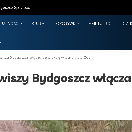
oszcz Sp. z o.o.
TUALNOŚCI
KLUB
ROZGRYWKI
AMP FUTBOL
DLA 
C
iszy Bydgoszcz włącza się w akcję wsparcia dla Zosi!
wiszy Bydgoszcz włącza 