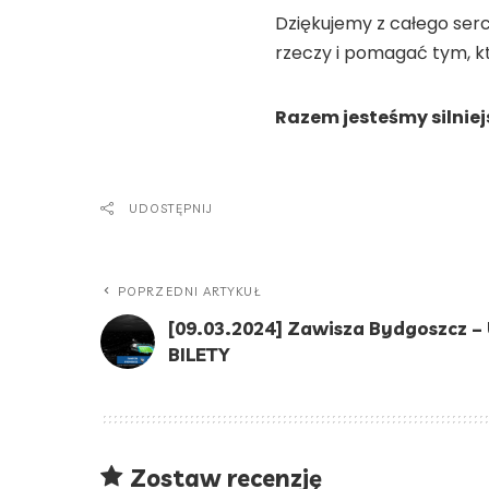
Dziękujemy z całego serc
rzeczy i pomagać tym, k
Razem jesteśmy silniej
UDOSTĘPNIJ
POPRZEDNI ARTYKUŁ
[09.03.2024] Zawisza Bydgoszcz – 
BILETY
Zostaw recenzję