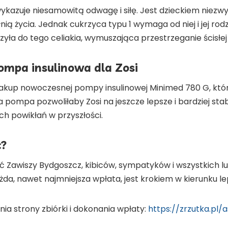
 wykazuje niesamowitą odwagę i siłę. Jest dzieckiem niez
nią życia. Jednak cukrzyca typu 1 wymaga od niej i jej rodz
zyła do tego celiakia, wymuszająca przestrzeganie ścisłej
ompa insulinowa dla Zosi
zakup nowoczesnej pompy insulinowej Minimed 780 G, któ
a pompa pozwoliłaby Zosi na jeszcze lepsze i bardziej sta
ch powikłań w przyszłości.
c?
 Zawiszy Bydgoszcz, kibiców, sympatyków i wszystkich lud
a, nawet najmniejsza wpłata, jest krokiem w kierunku leps
a strony zbiórki i dokonania wpłaty:
https://zrzutka.pl/