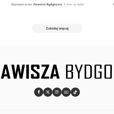
Napisane przez
Zawisza Bydgoszcz
2 min. na tekst
Posted
by
Załaduj więcej