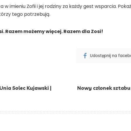
a w imieniu Zofii i jej rodziny za każdy gest wsparcia. P
tórzy tego potrzebują.
si. Razem możemy więcej. Razem dla Zosi!
Udostępnij na face
Unia Solec Kujawski |
Nowy członek sztabu 