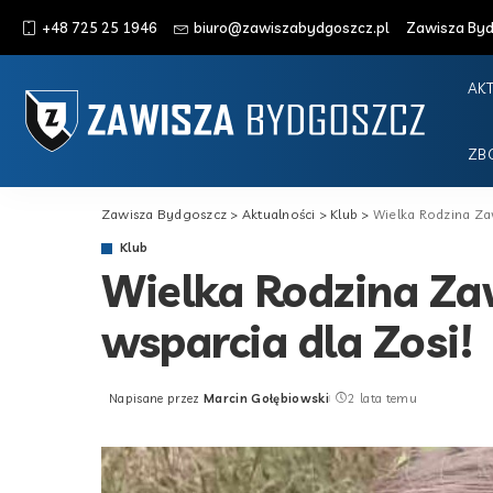
+48 725 25 1946
biuro@zawiszabydgoszcz.pl
Zawisza Bydg
AK
ZB
Zawisza Bydgoszcz
>
Aktualności
>
Klub
>
Wielka Rodzina Zaw
Klub
Wielka Rodzina Za
wsparcia dla Zosi!
Napisane przez
Marcin Gołębiowski
2 lata temu
Posted
by