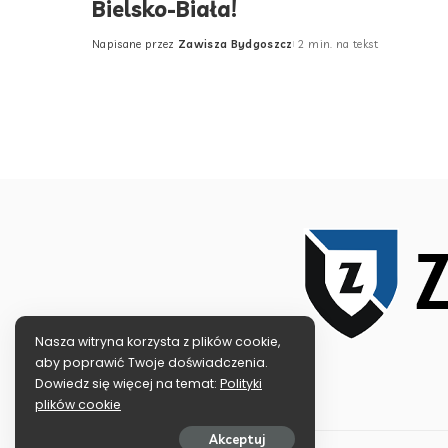
Bielsko-Biała!
Napisane przez
Zawisza Bydgoszcz
2 min. na tekst
Posted
by
Nasza witryna korzysta z plików cookie,
aby poprawić Twoje doświadczenia.
Dowiedz się więcej na temat:
Polityki
plików cookie
Akceptuj