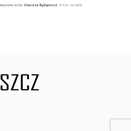
Napisane przez
Zawisza Bydgoszcz
0 min. na tekst
Posted
by