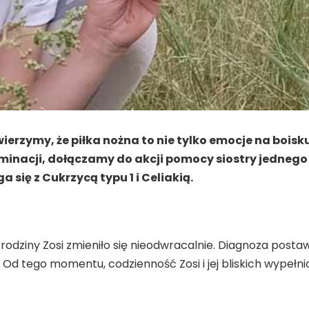
erzymy, że piłka nożna to nie tylko emocje na boisku
erminacji, dołączamy do akcji pomocy siostry jednego 
się z Cukrzycą typu 1 i Celiakią.
 rodziny Zosi zmieniło się nieodwracalnie. Diagnoza postaw
d tego momentu, codzienność Zosi i jej bliskich wypełnio