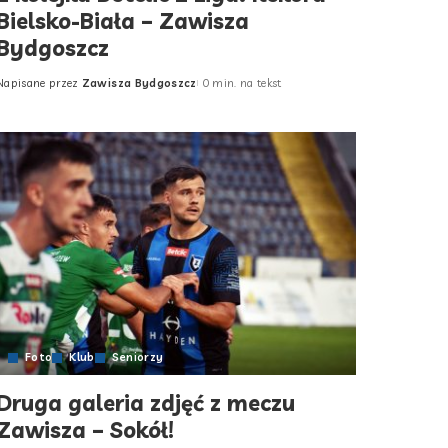
Bielsko-Biała – Zawisza
Bydgoszcz
Napisane przez
Zawisza Bydgoszcz
0 min. na tekst
Posted
by
Foto
Klub
Seniorzy
Druga galeria zdjęć z meczu
Zawisza – Sokół!