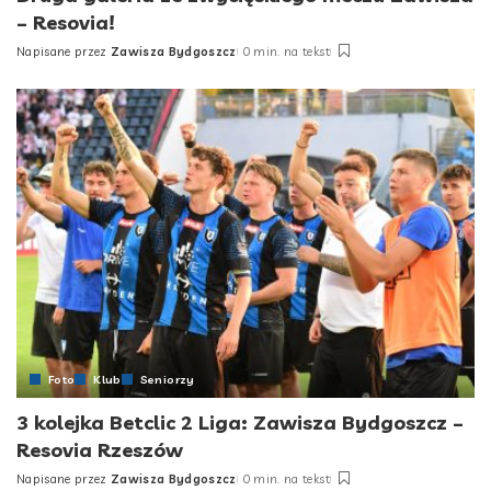
– Resovia!
Napisane przez
Zawisza Bydgoszcz
0 min. na tekst
Posted
by
Foto
Klub
Seniorzy
3 kolejka Betclic 2 Liga: Zawisza Bydgoszcz –
Resovia Rzeszów
Napisane przez
Zawisza Bydgoszcz
0 min. na tekst
Posted