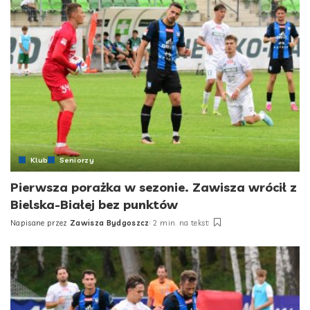
Klub
Seniorzy
Pierwsza porażka w sezonie. Zawisza wrócił z
Bielska-Białej bez punktów
Napisane przez
Zawisza Bydgoszcz
2 min. na tekst
Posted
by