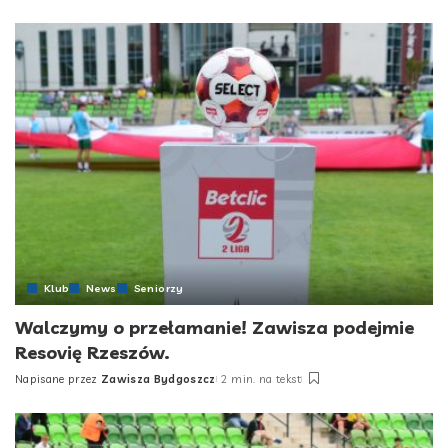
by
Klub
News
Seniorzy
Walczymy o przełamanie! Zawisza podejmie
Resovię Rzeszów.
Napisane przez
Zawisza Bydgoszcz
2 min. na tekst
Posted
by