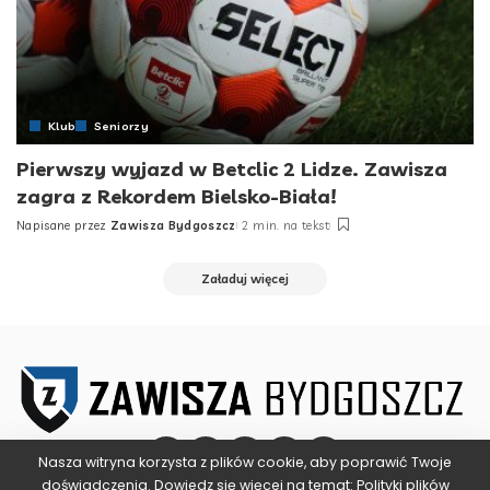
Klub
Seniorzy
Pierwszy wyjazd w Betclic 2 Lidze. Zawisza
zagra z Rekordem Bielsko-Biała!
Napisane przez
Zawisza Bydgoszcz
2 min. na tekst
Posted
by
Załaduj więcej
Nasza witryna korzysta z plików cookie, aby poprawić Twoje
doświadczenia. Dowiedz się więcej na temat:
Polityki plików