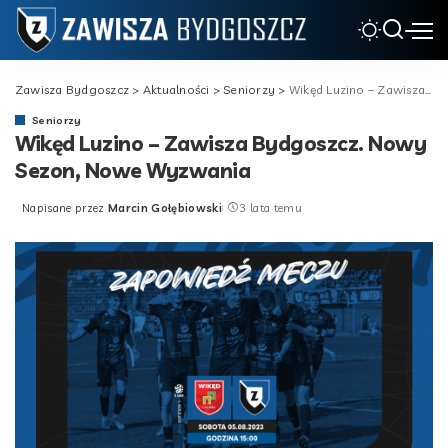
Zawisza Bydgoszcz
>
Aktualności
>
Seniorzy
>
Wikęd Luzino – Zawisza Bydgoszcz. Nowy Sezon, Nowe Wyzwania
Seniorzy
Wikęd Luzino – Zawisza Bydgoszcz. Nowy
Sezon, Nowe Wyzwania
Napisane przez
Marcin Gołębiowski
3 lata temu
Posted
by