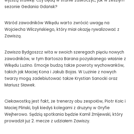
wyższą stawkę. Czy będą w stanie zaskoczyć, jak w zeszłym
sezonie Gedania Gdańsk?
Wśród zawodników Wikędu warto zwrócić uwagę na
Wojciecha Wilczyńskiego, który miał okazję rywalizować z
Zawiszą.
Zawisza Bydgoszcz wita w swoich szeregach pięciu nowych
zawodników, w tym Bartosza Barana pozyskanego właśnie z
Wikędu Luzino. Emocje budzą także powroty wychowanków,
takich jak Maciej Kona i Jakub Bojas. W Luzinie z nowych
twarzy mogą zadebiutować także Krystian Sanocki oraz
Mariusz Sławek.
Ciekawostką jest fakt, że trenerzy obu zespołów, Piotr Kołc i
Maciej Pliński, byli kiedyś kolegami z drużyny w Gryfie
Wejherowo. Sędzią spotkania będzie Kamil Żmijewski, który
prowadził już 2. mecze z udziałem Zawiszy.