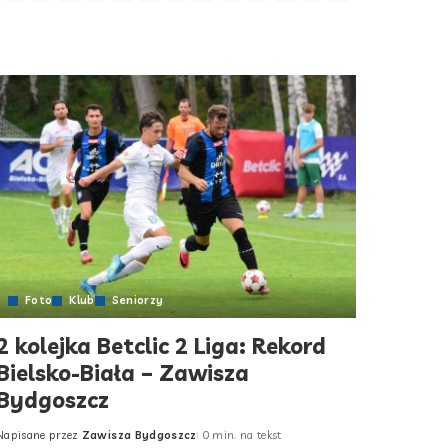
Foto
Klub
Seniorzy
2 kolejka Betclic 2 Liga: Rekord
Bielsko-Biała – Zawisza
Bydgoszcz
Napisane przez
Zawisza Bydgoszcz
0 min. na tekst
Posted