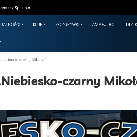
oszcz Sp. z o.o.
TUALNOŚCI
KLUB
ROZGRYWKI
AMP FUTBOL
DLA 
C
 „Niebiesko-czarny Mikołaj”
 „Niebiesko-czarny Mikoł