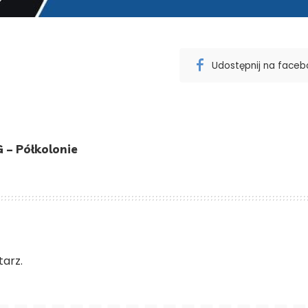
Udostępnij na face
 – Półkolonie
arz.