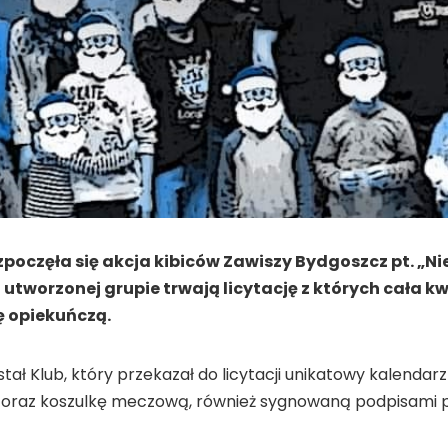
poczęła się akcja kibiców Zawiszy Bydgoszcz pt. „Ni
u utworzonej grupie trwają licytację z których cała
ę opiekuńczą.
stał Klub, który przekazał do licytacji unikatowy kalenda
) oraz koszulkę meczową, również sygnowaną podpisami pi