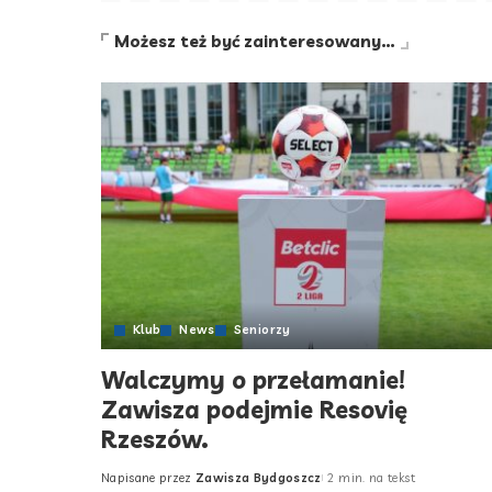
Możesz też być zainteresowany…
Klub
News
Seniorzy
Walczymy o przełamanie!
Zawisza podejmie Resovię
Rzeszów.
Napisane przez
Zawisza Bydgoszcz
2 min. na tekst
Posted