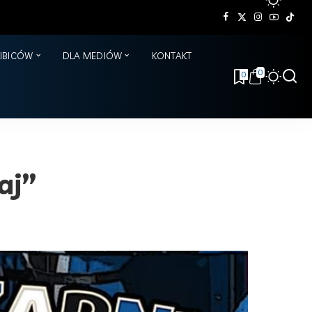
KIBICÓW
DLA MEDIÓW
KONTAKT
0
0
aj”