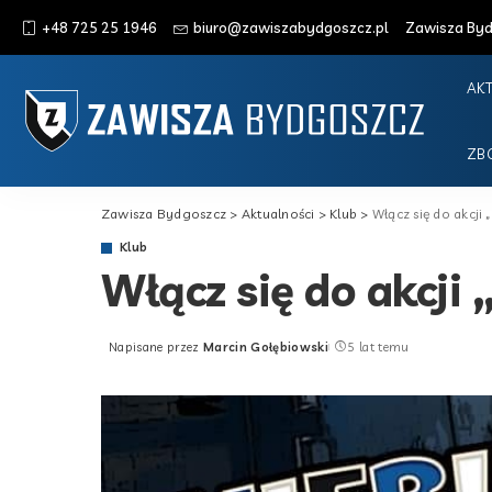
+48 725 25 1946
biuro@zawiszabydgoszcz.pl
Zawisza Bydg
AK
ZB
Zawisza Bydgoszcz
>
Aktualności
>
Klub
>
Włącz się do akcji
Klub
Włącz się do akcji
Napisane przez
Marcin Gołębiowski
5 lat temu
Posted
by