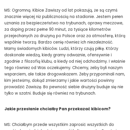
MS: Ogromną. Kibice Zawiszy od lat pokazują, że są czymś
znacznie więcej niż publicznością na stadionie. Jestem pełen
uznania za bezpieczeństwo na trybunach, oprawy meczowe,
za doping przez pełne 90 minut, za tysiące kilometrów
przejechanych za drużyną po Polsce oraz za atmosferę, którą
wspólnie tworzą. Bardzo cenię również ich niezależność.
Mamy świadomych kibiców. Ludzi, którzy czują piłkę. Którzy
doskonale wiedzą, kiedy gramy odważnie, ofensywnie i
zgodnie z filozofią klubu, a kiedy od niej odchodzimy. I właśnie
tego również od Was oczekujemy. Chcemy, żeby byli naszym
wsparciem, ale także drogowskazem. Żeby przypominali nam,
kim jesteśmy, dokąd zmierzamy i jakie wartości powinny
prowadzić Zawiszę. Bo pewność siebie drużyny buduje się nie
tylko w szatni. Buduje się również na trybunach.
Jakie przesłanie chciałby Pan przekazać kibicom?
MS: Chciałbym przede wszystkim zaprosić wszystkich do