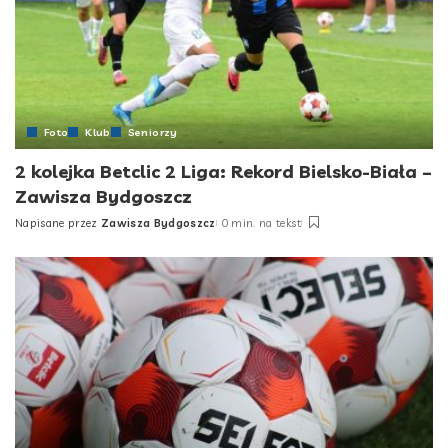
Foto
Klub
Seniorzy
2 kolejka Betclic 2 Liga: Rekord Bielsko-Biała –
Zawisza Bydgoszcz
Napisane przez
Zawisza Bydgoszcz
0 min. na tekst
Posted
by