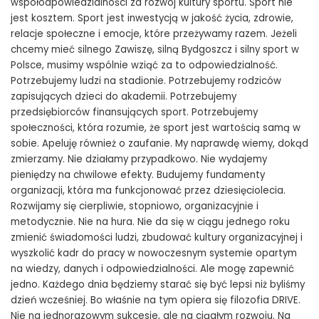
współodpowiedzialności za rozwój kultury sportu. Sport nie
jest kosztem. Sport jest inwestycją w jakość życia, zdrowie,
relacje społeczne i emocje, które przeżywamy razem. Jeżeli
chcemy mieć silnego Zawiszę, silną Bydgoszcz i silny sport w
Polsce, musimy wspólnie wziąć za to odpowiedzialność.
Potrzebujemy ludzi na stadionie. Potrzebujemy rodziców
zapisujących dzieci do akademii. Potrzebujemy
przedsiębiorców finansujących sport. Potrzebujemy
społeczności, która rozumie, że sport jest wartością samą w
sobie. Apeluję również o zaufanie. My naprawdę wiemy, dokąd
zmierzamy. Nie działamy przypadkowo. Nie wydajemy
pieniędzy na chwilowe efekty. Budujemy fundamenty
organizacji, która ma funkcjonować przez dziesięciolecia.
Rozwijamy się cierpliwie, stopniowo, organizacyjnie i
metodycznie. Nie na hura. Nie da się w ciągu jednego roku
zmienić świadomości ludzi, zbudować kultury organizacyjnej i
wyszkolić kadr do pracy w nowoczesnym systemie opartym
na wiedzy, danych i odpowiedzialności. Ale mogę zapewnić
jedno. Każdego dnia będziemy starać się być lepsi niż byliśmy
dzień wcześniej. Bo właśnie na tym opiera się filozofia DRIVE.
Nie na jednorazowym sukcesie, ale na ciągłym rozwoju. Na