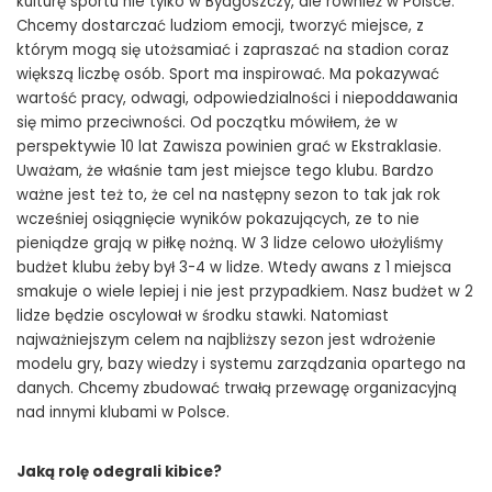
kulturę sportu nie tylko w Bydgoszczy, ale również w Polsce.
Chcemy dostarczać ludziom emocji, tworzyć miejsce, z
którym mogą się utożsamiać i zapraszać na stadion coraz
większą liczbę osób. Sport ma inspirować. Ma pokazywać
wartość pracy, odwagi, odpowiedzialności i niepoddawania
się mimo przeciwności. Od początku mówiłem, że w
perspektywie 10 lat Zawisza powinien grać w Ekstraklasie.
Uważam, że właśnie tam jest miejsce tego klubu. Bardzo
ważne jest też to, że cel na następny sezon to tak jak rok
wcześniej osiągnięcie wyników pokazujących, ze to nie
pieniądze grają w piłkę nożną. W 3 lidze celowo ułożyliśmy
budżet klubu żeby był 3-4 w lidze. Wtedy awans z 1 miejsca
smakuje o wiele lepiej i nie jest przypadkiem. Nasz budżet w 2
lidze będzie oscylował w środku stawki. Natomiast
najważniejszym celem na najbliższy sezon jest wdrożenie
modelu gry, bazy wiedzy i systemu zarządzania opartego na
danych. Chcemy zbudować trwałą przewagę organizacyjną
nad innymi klubami w Polsce.
Jaką rolę odegrali kibice?