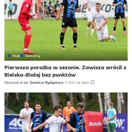
Klub
Seniorzy
Pierwsza porażka w sezonie. Zawisza wrócił z
Bielska-Białej bez punktów
Napisane przez
Zawisza Bydgoszcz
2 min. na tekst
Posted
by