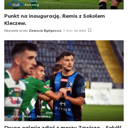
Klub
Seniorzy
Punkt na inaugurację. Remis z Sokołem
Kleczew.
Napisane przez
Zawisza Bydgoszcz
2 min. na tekst
Posted
by
Foto
Klub
Seniorzy
Druga galeria zdjęć z meczu Zawisza – Sokół!