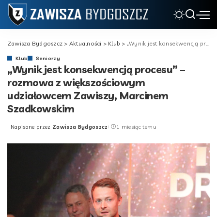
Zawisza Bydgoszcz
>
Aktualności
>
Klub
>
„Wynik jest konsekwencją procesu” – rozmowa z większościowym udziałowcem Zawiszy, Marcinem Szadkowskim
Klub
Seniorzy
„Wynik jest konsekwencją procesu” –
rozmowa z większościowym
udziałowcem Zawiszy, Marcinem
Szadkowskim
Napisane przez
Zawisza Bydgoszcz
1 miesiąc temu
Posted
by