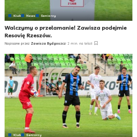
Klub
News
Seniorzy
Walczymy o przełamanie! Zawisza podejmie
Resovię Rzeszów.
Napisane przez
Zawisza Bydgoszcz
2 min. na tekst
Posted
by
Klub
Seniorzy