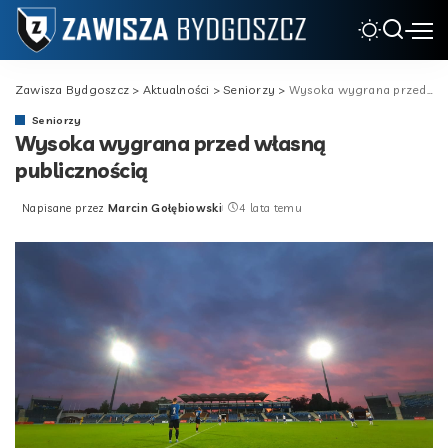
Zawisza Bydgoszcz
>
Aktualności
>
Seniorzy
>
Wysoka wygrana przed własną publicznością
Seniorzy
Wysoka wygrana przed własną
publicznością
Napisane przez
Marcin Gołębiowski
4 lata temu
Posted
by