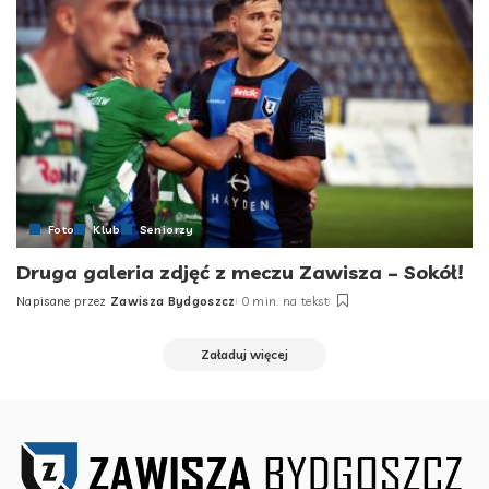
Foto
Klub
Seniorzy
Druga galeria zdjęć z meczu Zawisza – Sokół!
Napisane przez
Zawisza Bydgoszcz
0 min. na tekst
Posted
by
Załaduj więcej