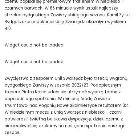
czemu popisał się premierowym trafieniem w niebiesko –
czarnych barwach. W 66 minucie wynik ustalił najlepszy
strzelec bydgoskiego Zawiszy ubiegłego sezonu, Kamil Żylski.
Bydgoszczanie pokonali Unię Swarzędz okazałym wynikiem
4:0.
Widget could not be loaded.
Widget could not be loaded.
Zwycięstwo z zespołem Unii Swarzędz było trzecią wygraną
bydgoskiego Zawiszy w sezonie 2022/23. Podopiecznym
trenera Piotra Kołca udało się utrzymać wysoką formę z
poprzedniego spotkania. W minioną środę Zawisza
tryumfował nad Pogonią Nowe Skalmierzyce rezultatem 0:4.
W niedzielnym meczu z Unią Swarzędz niebiesko - czarni
potwierdzili świetną boiskową dyspozycję, dzięki czemu z
niecierpliwością czekamy na następne spotkania naszego
zespołu.