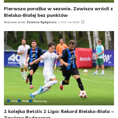
Pierwsza porażka w sezonie. Zawisza wrócił z
Bielska-Białej bez punktów
Napisane przez
Zawisza Bydgoszcz
2 min. na tekst
Posted
by
Foto
Klub
Seniorzy
2 kolejka Betclic 2 Liga: Rekord Bielsko-Biała –
Zawisza Bydgoszcz