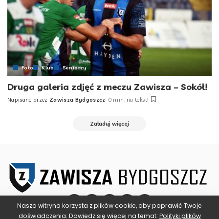
Foto
Klub
Seniorzy
Druga galeria zdjęć z meczu Zawisza – Sokół!
Napisane przez
Zawisza Bydgoszcz
0 min. na tekst
Posted
by
Załaduj więcej
Nasza witryna korzysta z plików cookie, aby poprawić Twoje
doświadczenia. Dowiedz się więcej na temat:
Polityki plików