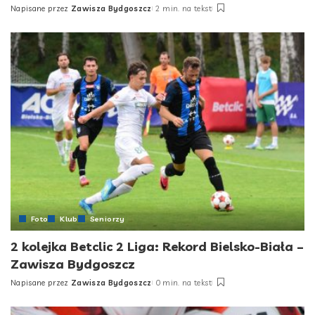
Napisane przez
Zawisza Bydgoszcz
2 min. na tekst
Posted
by
Foto
Klub
Seniorzy
2 kolejka Betclic 2 Liga: Rekord Bielsko-Biała –
Zawisza Bydgoszcz
Napisane przez
Zawisza Bydgoszcz
0 min. na tekst
Posted
by