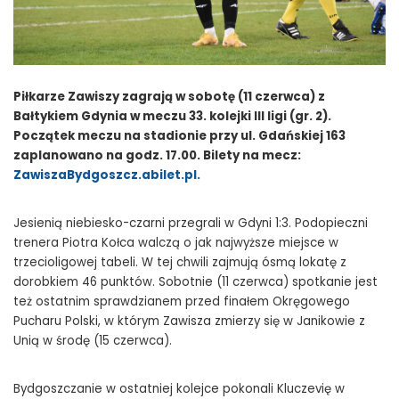
Piłkarze Zawiszy zagrają w sobotę (11 czerwca) z
Bałtykiem Gdynia w meczu 33. kolejki III ligi (gr. 2).
Początek meczu na stadionie przy ul. Gdańskiej 163
zaplanowano na godz. 17.00. Bilety na mecz:
ZawiszaBydgoszcz.abilet.pl.
Jesienią niebiesko-czarni przegrali w Gdyni 1:3. Podopieczni
trenera Piotra Kołca walczą o jak najwyższe miejsce w
trzecioligowej tabeli. W tej chwili zajmują ósmą lokatę z
dorobkiem 46 punktów. Sobotnie (11 czerwca) spotkanie jest
też ostatnim sprawdzianem przed finałem Okręgowego
Pucharu Polski, w którym Zawisza zmierzy się w Janikowie z
Unią w środę (15 czerwca).
Bydgoszczanie w ostatniej kolejce pokonali Kluczevię w