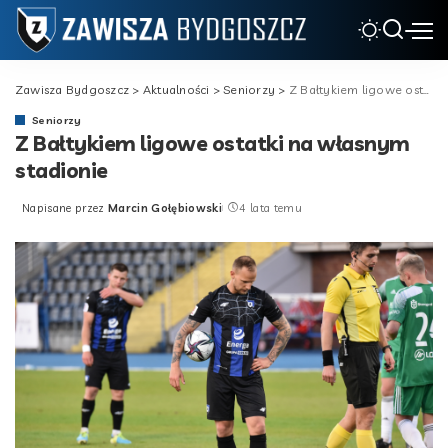
Zawisza Bydgoszcz
>
Aktualności
>
Seniorzy
>
Z Bałtykiem ligowe ostatki na własnym stadionie
Seniorzy
Z Bałtykiem ligowe ostatki na własnym
stadionie
Napisane przez
Marcin Gołębiowski
4 lata temu
Posted
by