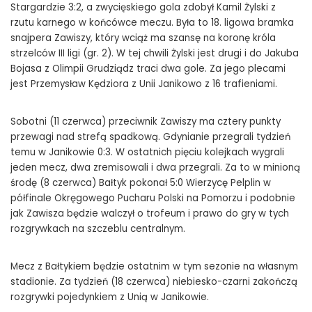
Stargardzie 3:2, a zwycięskiego gola zdobył Kamil Żylski z
rzutu karnego w końcówce meczu. Była to 18. ligowa bramka
snajpera Zawiszy, który wciąż ma szansę na koronę króla
strzelców III ligi (gr. 2). W tej chwili Żylski jest drugi i do Jakuba
Bojasa z Olimpii Grudziądz traci dwa gole. Za jego plecami
jest Przemysław Kędziora z Unii Janikowo z 16 trafieniami.
Sobotni (11 czerwca) przeciwnik Zawiszy ma cztery punkty
przewagi nad strefą spadkową. Gdynianie przegrali tydzień
temu w Janikowie 0:3. W ostatnich pięciu kolejkach wygrali
jeden mecz, dwa zremisowali i dwa przegrali. Za to w minioną
środę (8 czerwca) Bałtyk pokonał 5:0 Wierzycę Pelplin w
półfinale Okręgowego Pucharu Polski na Pomorzu i podobnie
jak Zawisza będzie walczył o trofeum i prawo do gry w tych
rozgrywkach na szczeblu centralnym.
Mecz z Bałtykiem będzie ostatnim w tym sezonie na własnym
stadionie. Za tydzień (18 czerwca) niebiesko-czarni zakończą
rozgrywki pojedynkiem z Unią w Janikowie.