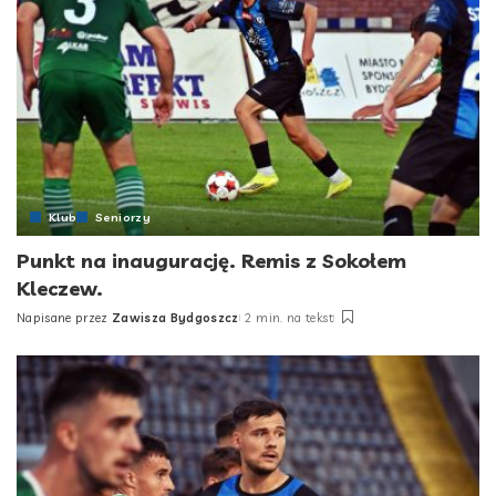
Klub
Seniorzy
Punkt na inaugurację. Remis z Sokołem
Kleczew.
Napisane przez
Zawisza Bydgoszcz
2 min. na tekst
Posted
by