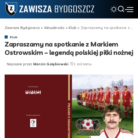
Zawisza Bydgoszcz
>
Aktualności
>
Klub
>
Zapraszamy na spotkanie z Markiem Ostrowskim – legendą polskiej piłki nożnej
Klub
Zapraszamy na spotkanie z Markiem
Ostrowskim – legendą polskiej piłki nożnej
Napisane przez
Marcin Gołębiowski
1 rok temu
Posted
by