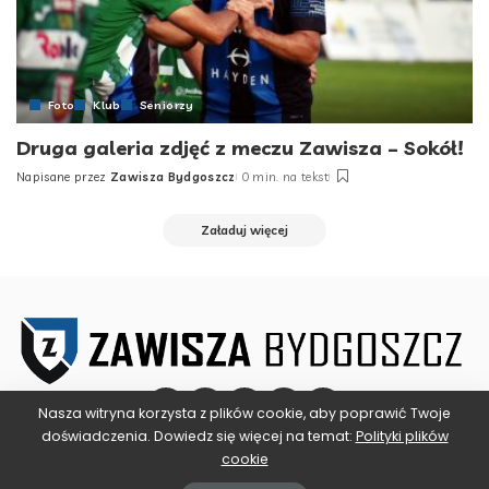
Foto
Klub
Seniorzy
Druga galeria zdjęć z meczu Zawisza – Sokół!
Napisane przez
Zawisza Bydgoszcz
0 min. na tekst
Posted
by
Załaduj więcej
Nasza witryna korzysta z plików cookie, aby poprawić Twoje
doświadczenia. Dowiedz się więcej na temat:
Polityki plików
cookie