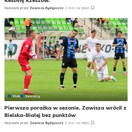
Resovię Rzeszów.
Napisane przez
Zawisza Bydgoszcz
2 min. na tekst
Posted
by
Klub
Seniorzy
Pierwsza porażka w sezonie. Zawisza wrócił z
Bielska-Białej bez punktów
Napisane przez
Zawisza Bydgoszcz
2 min. na tekst
Posted
by