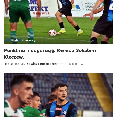
Klub
Seniorzy
Punkt na inaugurację. Remis z Sokołem
Kleczew.
Napisane przez
Zawisza Bydgoszcz
2 min. na tekst
Posted
by