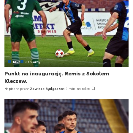
Klub
Seniorzy
Punkt na inaugurację. Remis z Sokołem
Kleczew.
Napisane przez
Zawisza Bydgoszcz
2 min. na tekst
Posted
by