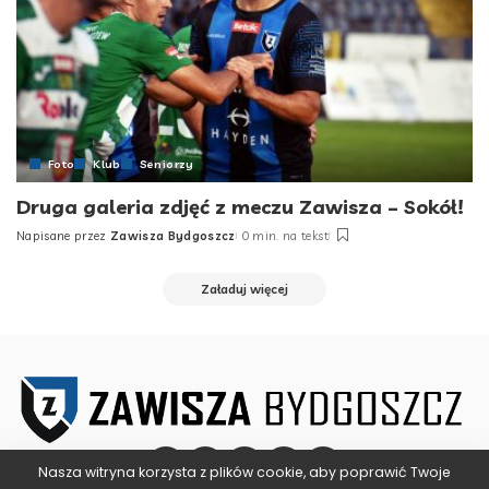
Foto
Klub
Seniorzy
Druga galeria zdjęć z meczu Zawisza – Sokół!
Napisane przez
Zawisza Bydgoszcz
0 min. na tekst
Posted
by
Załaduj więcej
Nasza witryna korzysta z plików cookie, aby poprawić Twoje