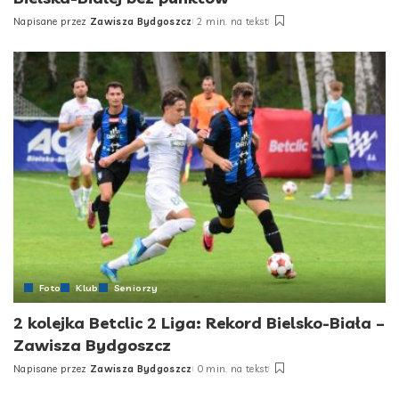
Napisane przez
Zawisza Bydgoszcz
2 min. na tekst
Posted
by
Foto
Klub
Seniorzy
2 kolejka Betclic 2 Liga: Rekord Bielsko-Biała –
Zawisza Bydgoszcz
Napisane przez
Zawisza Bydgoszcz
0 min. na tekst
Posted
by