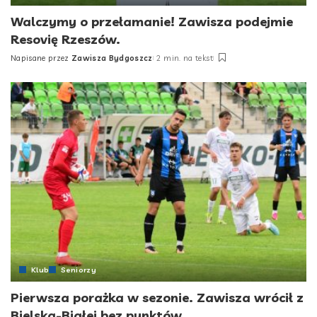
Walczymy o przełamanie! Zawisza podejmie
Resovię Rzeszów.
Napisane przez
Zawisza Bydgoszcz
2 min. na tekst
Posted
by
Klub
Seniorzy
Pierwsza porażka w sezonie. Zawisza wrócił z
Bielska-Białej bez punktów