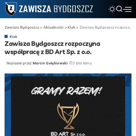
Zawisza Bydgoszcz
>
Aktualności
>
Klub
>
Zawisza Bydgoszcz rozpoczyna współpracę z BD Art Sp. z o.o.
Klub
Zawisza Bydgoszcz rozpoczyna
współpracę z BD Art Sp. z o.o.
Napisane przez
Marcin Gołębiowski
3 lata temu
Posted
by