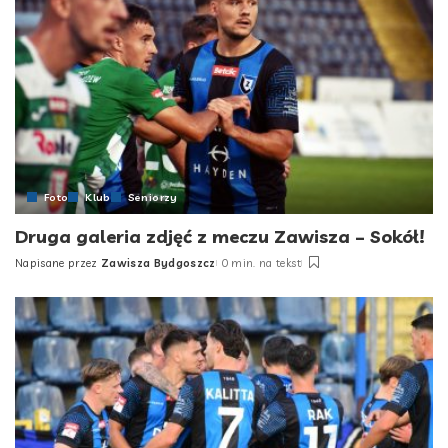
Foto
Klub
Seniorzy
Druga galeria zdjęć z meczu Zawisza – Sokół!
Napisane przez
Zawisza Bydgoszcz
0 min. na tekst
Posted
by