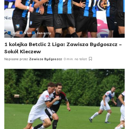
Foto
Klub
Seniorzy
1 kolejka Betclic 2 Liga: Zawisza Bydgoszcz –
Sokół Kleczew
Napisane przez
Zawisza Bydgoszcz
0 min. na tekst
Posted
by