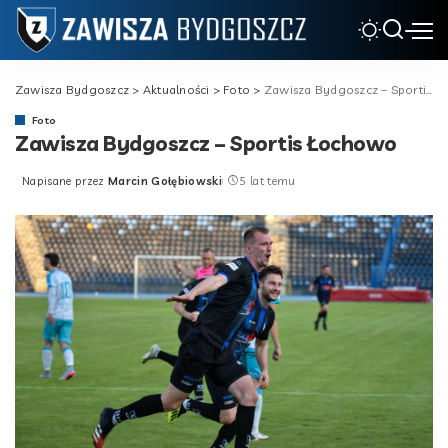
Zawisza Bydgoszcz
>
Aktualności
>
Foto
>
Zawisza Bydgoszcz – Sportis Łochowo
Foto
Zawisza Bydgoszcz – Sportis Łochowo
Napisane przez
Marcin Gołębiowski
5 lat temu
Posted
by