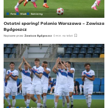
Foto
Klub
Seniorzy
Ostatni sparing! Polonia Warszawa – Zawisza
Bydgoszcz
Napisane przez
Zawisza Bydgoszcz
0 min. na tekst
Posted
by
Foto
Klub
Seniorzy