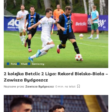
Foto
Klub
Seniorzy
2 kolejka Betclic 2 Liga: Rekord Bielsko-Biała –
Zawisza Bydgoszcz
Napisane przez
Zawisza Bydgoszcz
0 min. na tekst
Posted
by