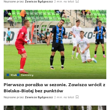
Napisane przez
Zawisza Bydgoszcz
2 min. na tekst
Posted
by
Klub
Seniorzy
Pierwsza porażka w sezonie. Zawisza wrócił z
Bielska-Białej bez punktów
Napisane przez
Zawisza Bydgoszcz
2 min. na tekst
Posted
by