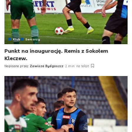
Klub
Seniorzy
Punkt na inaugurację. Remis z Sokołem
Kleczew.
Napisane przez
Zawisza Bydgoszcz
2 min. na tekst
Posted
by