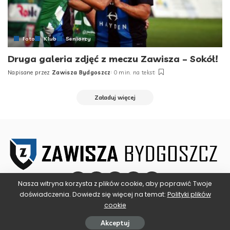
Foto
Klub
Seniorzy
Druga galeria zdjęć z meczu Zawisza – Sokół!
Napisane przez
Zawisza Bydgoszcz
0 min. na tekst
Posted
by
Załaduj więcej
Nasza witryna korzysta z plików cookie, aby poprawić Twoje
doświadczenia. Dowiedz się więcej na temat:
Polityki plików
cookie
©2025 ZAWISZA BYDGOSZCZ
Akceptuj