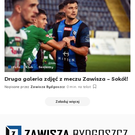
Foto
Klub
Seniorzy
Druga galeria zdjęć z meczu Zawisza – Sokół!
Napisane przez
Zawisza Bydgoszcz
0 min. na tekst
Posted
by
Załaduj więcej