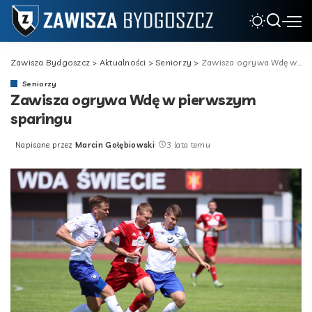
Zawisza Bydgoszcz
>
Aktualności
>
Seniorzy
>
Zawisza ogrywa Wdę w pierwszym sparingu
Seniorzy
Zawisza ogrywa Wdę w pierwszym
sparingu
Napisane przez
Marcin Gołębiowski
3 lata temu
Posted
by