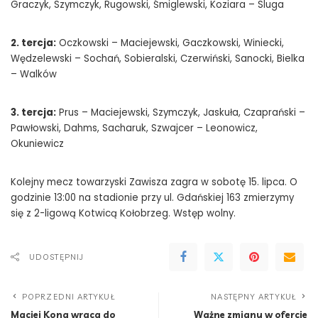
Graczyk, Szymczyk, Rugowski, Śmiglewski, Koziara – Sluga
2. tercja:
Oczkowski – Maciejewski, Gaczkowski, Winiecki,
Wędzelewski – Sochań, Sobieralski, Czerwiński, Sanocki, Bielka
– Walków
3. tercja:
Prus – Maciejewski, Szymczyk, Jaskuła, Czaprański –
Pawłowski, Dahms, Sacharuk, Szwajcer – Leonowicz,
Okuniewicz
Kolejny mecz towarzyski Zawisza zagra w sobotę 15. lipca. O
godzinie 13:00 na stadionie przy ul. Gdańskiej 163 zmierzymy
się z 2-ligową Kotwicą Kołobrzeg. Wstęp wolny.
UDOSTĘPNIJ
POPRZEDNI ARTYKUŁ
NASTĘPNY ARTYKUŁ
Maciej Kona wraca do
Ważne zmiany w ofercie