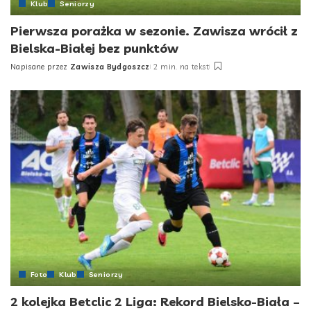
Klub
Seniorzy
Pierwsza porażka w sezonie. Zawisza wrócił z
Bielska-Białej bez punktów
Napisane przez
Zawisza Bydgoszcz
2 min. na tekst
Posted
by
Foto
Klub
Seniorzy
2 kolejka Betclic 2 Liga: Rekord Bielsko-Biała –