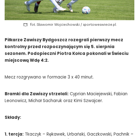
fot. Sławomir Wojciechowski / sportoweswiecie.pl
Piłkarze Zawiszy Bydgoszcz rozegrali pierwszy mecz
kontrolny przed rozpoczynającym się 5. sierpnia
sezonem. Podopieczni Piotra Kołca pokonali w Świeciu
miejscową Wdę 4:2.
Mecz rozgrywano w formacie 3 x 40 minut.
Bramki dla Zawiszy strzelali:
Cyprian Maciejewski, Fabian
Leonowicz, Michał Sacharuk oraz Kimi Szwajcer.
Składy:
1. tercja:
Tkaczyk – Rękawek, Urbański, Gaczkowski, Pachnik –