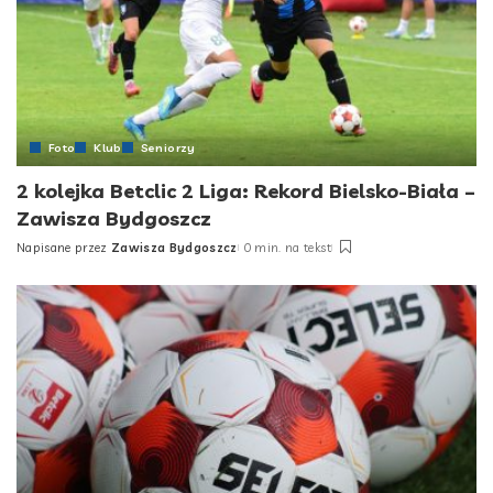
Foto
Klub
Seniorzy
2 kolejka Betclic 2 Liga: Rekord Bielsko-Biała –
Zawisza Bydgoszcz
Napisane przez
Zawisza Bydgoszcz
0 min. na tekst
Posted
by