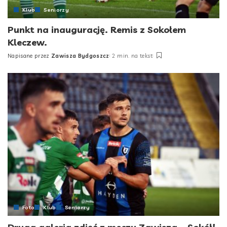
Klub
Seniorzy
Punkt na inaugurację. Remis z Sokołem
Kleczew.
Napisane przez
Zawisza Bydgoszcz
2 min. na tekst
Posted
by
Foto
Klub
Seniorzy