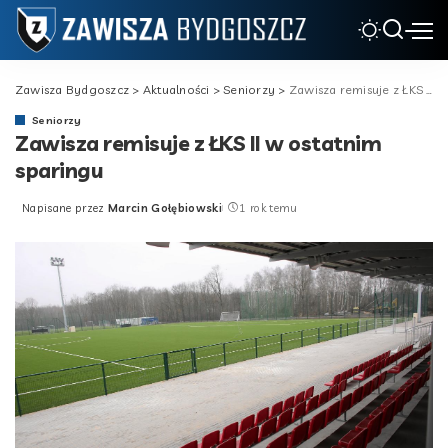
Zawisza Bydgoszcz
>
Aktualności
>
Seniorzy
>
Zawisza remisuje z ŁKS II w ostatnim sparingu
Seniorzy
Zawisza remisuje z ŁKS II w ostatnim
sparingu
Napisane przez
Marcin Gołębiowski
1 rok temu
Posted
by