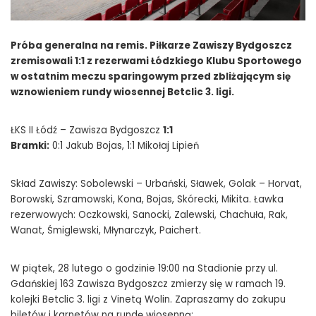
Próba generalna na remis. Piłkarze Zawiszy Bydgoszcz
zremisowali 1:1 z rezerwami Łódzkiego Klubu Sportowego
w ostatnim meczu sparingowym przed zbliżającym się
wznowieniem rundy wiosennej Betclic 3. ligi.
ŁKS II Łódź – Zawisza Bydgoszcz
1:1
Bramki:
0:1 Jakub Bojas, 1:1 Mikołaj Lipień
Skład Zawiszy: Sobolewski – Urbański, Sławek, Golak – Horvat,
Borowski, Szramowski, Kona, Bojas, Skórecki, Mikita. Ławka
rezerwowych: Oczkowski, Sanocki, Zalewski, Chachuła, Rak,
Wanat, Śmiglewski, Młynarczyk, Paichert.
W piątek, 28 lutego o godzinie 19:00 na Stadionie przy ul.
Gdańskiej 163 Zawisza Bydgoszcz zmierzy się w ramach 19.
kolejki Betclic 3. ligi z Vinetą Wolin. Zapraszamy do zakupu
biletów i karnetów na rundę wiosenną: