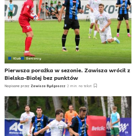
Klub
Seniorzy
Pierwsza porażka w sezonie. Zawisza wrócił z
Bielska-Białej bez punktów
Napisane przez
Zawisza Bydgoszcz
2 min. na tekst
Posted
by