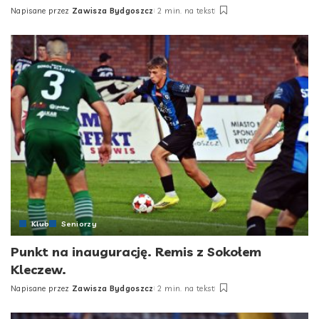
Napisane przez
Zawisza Bydgoszcz
2 min. na tekst
Posted
by
Klub
Seniorzy
Punkt na inaugurację. Remis z Sokołem
Kleczew.
Napisane przez
Zawisza Bydgoszcz
2 min. na tekst
Posted
by