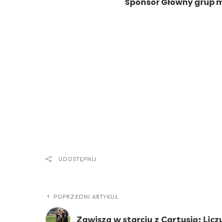
Sponsor Główny grup 
UDOSTĘPNIJ
POPRZEDNI ARTYKUŁ
Zawisza w starciu z Cartusią: Licz