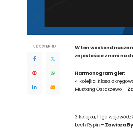
UDOSTĘPNIJ
W ten weekend nasze m
że jesteście z nimi na d
Harmonogram gier:
4 kolejka, Klasa okręgowa
Mustang Ostaszewo –
Z
3 kolejka, I liga wojewódzk
Lech Rypin –
Zawisza B