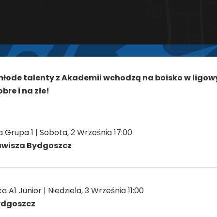
łode talenty z Akademii wchodzą na boisko w ligowyc
obre i na złe!
 Grupa 1 | Sobota, 2 Września 17:00
awisza Bydgoszcz
a A1 Junior | Niedziela, 3 Września 11:00
ydgoszcz