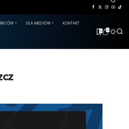
KIBICÓW
DLA MEDIÓW
KONTAKT
0
0
zcz