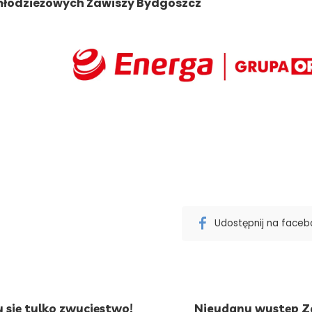
młodzieżowych Zawiszy Bydgoszcz
Udostępnij na face
y się tylko zwycięstwo!
Nieudany występ Za