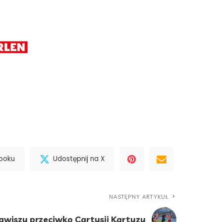
booku
Udostępnij na X
NASTĘPNY ARTYKUŁ
wiszy przeciwko Cartusii Kartuzy