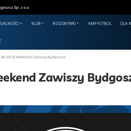
oszcz Sp. z o.o.
TUALNOŚCI
KLUB
ROZGRYWKI
AMP FUTBOL
DLA 
C
3.09.2023] Weekend Zawiszy Bydgoszcz
eekend Zawiszy Bydgos