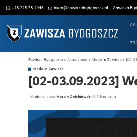
+48 725 25 1946
biuro@zawiszabydgoszcz.pl
Zawisza Bydg
AK
ZB
Zawisza Bydgoszcz
>
Aktualności
>
Made in Zawisza
>
[02-0
Made in Zawisza
[02-03.09.2023] W
Napisane przez
Marcin Gołębiowski
3 lata temu
Posted
by