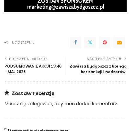
UDOSTĘPNIJ
POPRZEDNI ARTYKUŁ
NASTĘPNY ARTYKUŁ
PODSUMOWANIE AKCJI 19,46
Zawisza Bydgoszcz z licencją
– MAJ 2023
bez sankcji i nadzorów!
Zostaw recenzję
Musisz się
zalogować
, aby móc dodać komentarz.
Możesz też być zainteresowany…