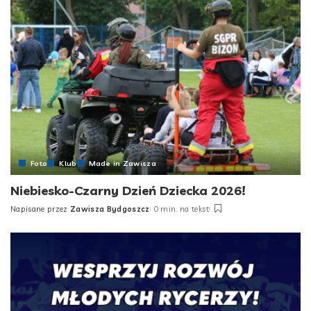
Foto
Klub
Made in Zawisza
Niebiesko-Czarny Dzień Dziecka 2026!
Napisane przez
Zawisza Bydgoszcz
0 min. na tekst
Posted
by