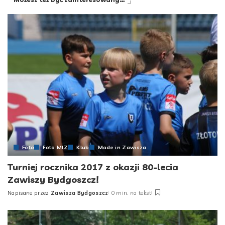
Foto
Foto MIZ
Klub
Made in Zawisza
Turniej rocznika 2017 z okazji 80-lecia
Zawiszy Bydgoszcz!
Napisane przez
Zawisza Bydgoszcz
0 min. na tekst
Posted
by