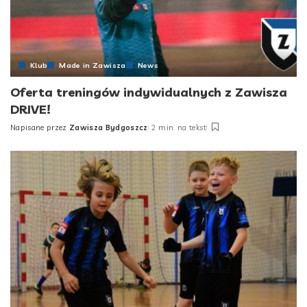
Klub
Made in Zawisza
News
Oferta treningów indywidualnych z Zawisza
DRIVE!
Napisane przez
Zawisza Bydgoszcz
2 min. na tekst
Posted
by