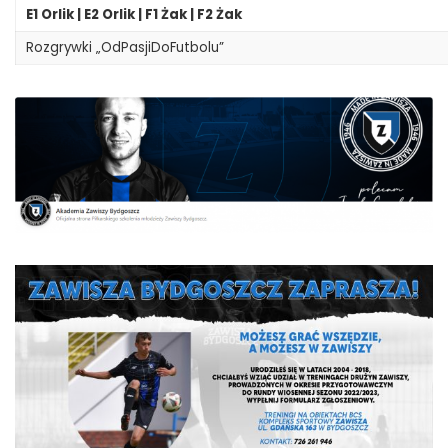
E1 Orlik | E2 Orlik | F1 Żak | F2 Żak
Rozgrywki „OdPasjiDoFutbolu”