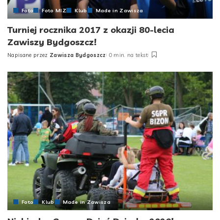
Foto
Foto MIZ
Klub
Made in Zawisza
Turniej rocznika 2017 z okazji 80-lecia
Zawiszy Bydgoszcz!
Napisane przez
Zawisza Bydgoszcz
0 min. na tekst
Posted
by
Foto
Klub
Made in Zawisza