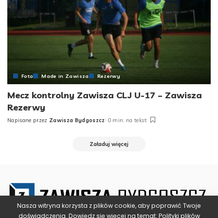
Foto
Made in Zawisza
Rezerwy
Mecz kontrolny Zawisza CLJ U-17 – Zawisza
Rezerwy
Napisane przez
Zawisza Bydgoszcz
0 min. na tekst
Posted
by
Załaduj więcej
Nasza witryna korzysta z plików cookie, aby poprawić Twoje
doświadczenia. Dowiedz się więcej na temat:
Polityki plików