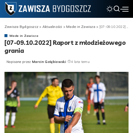
Zawisza Bydgoszcz
>
Aktualności
>
Made in Zawisza
>
[07-09.10.2022] Raport z młodzieżowego grania
Made in Zawisza
[07-09.10.2022] Raport z młodzieżowego
grania
Napisane przez
Marcin Gołębiowski
4 lata temu
Posted
by