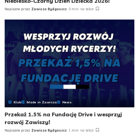
Niebiesko-Czarny Dzień Dziecka 2026!
Napisane przez
Zawisza Bydgoszcz
0 min. na tekst
Posted
by
Klub
Made in Zawisza
News
Przekaż 1.5% na Fundację Drive i wesprzyj
rozwój Zawiszy!
Napisane przez
Zawisza Bydgoszcz
1 min. na tekst
Posted
by