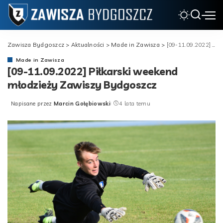
Zawisza Bydgoszcz
>
Aktualności
>
Made in Zawisza
>
[09-11.09.2022] Piłkarski weekend młodzieży Zawiszy Bydgoszcz
Made in Zawisza
[09-11.09.2022] Piłkarski weekend
młodzieży Zawiszy Bydgoszcz
Napisane przez
Marcin Gołębiowski
4 lata temu
Posted
by