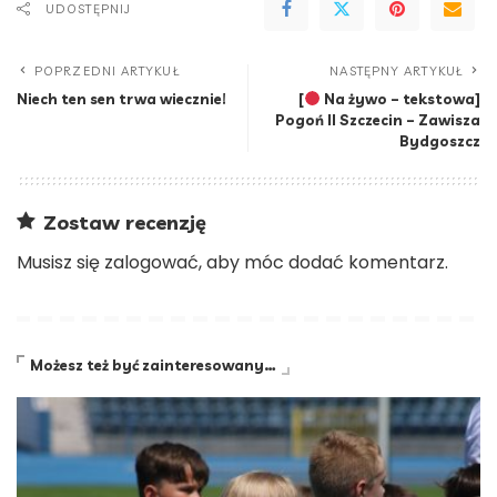
UDOSTĘPNIJ
POPRZEDNI ARTYKUŁ
NASTĘPNY ARTYKUŁ
Niech ten sen trwa wiecznie!
[
Na żywo – tekstowa]
Pogoń II Szczecin – Zawisza
Bydgoszcz
Zostaw recenzję
Musisz się
zalogować
, aby móc dodać komentarz.
Możesz też być zainteresowany…