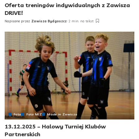
Oferta treningów indywidualnych z Zawisza
DRIVE!
Napisane przez
Zawisza Bydgoszcz
2 min. na tekst
Posted
by
Foto
Foto MIZ
Made in Zawisza
13.12.2025 – Halowy Turniej Klubów
Partnerskich