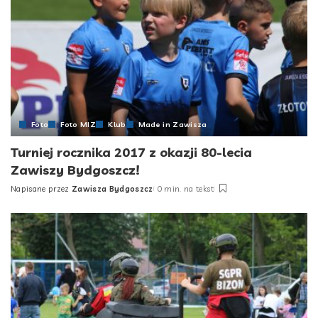
Foto
Foto MIZ
Klub
Made in Zawisza
Turniej rocznika 2017 z okazji 80-lecia
Zawiszy Bydgoszcz!
Napisane przez
Zawisza Bydgoszcz
0 min. na tekst
Posted
by