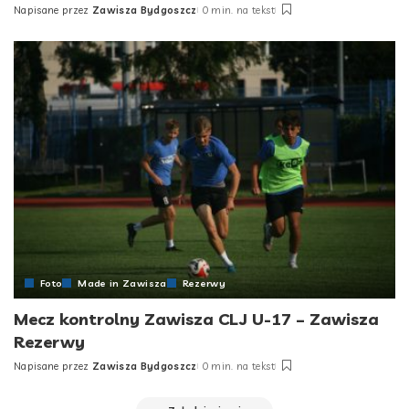
Napisane przez
Zawisza Bydgoszcz
0 min. na tekst
Posted
by
Foto
Made in Zawisza
Rezerwy
Mecz kontrolny Zawisza CLJ U-17 – Zawisza
Rezerwy
Napisane przez
Zawisza Bydgoszcz
0 min. na tekst
Posted
by